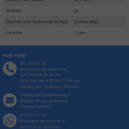
Dimbaar
Ja
Geschikt voor bediening via App
Ja (Hue app)
Garantie
2 jaar
Hulp nodig?
073 704 11 03
Bereikbaar op ma t/m vr
van 9.00 tot 22.00 uur
Zaterdag van 9.00 tot 17.00 uur
Zondag van 12.00 tot 17.00 uur
info@smarthomekoning.nl
Binnen 24 uur antwoord,
meestal sneller!
073 704 11 00
Whatsapp op ma t/m vr
van 9.00 tot 22.00 uur