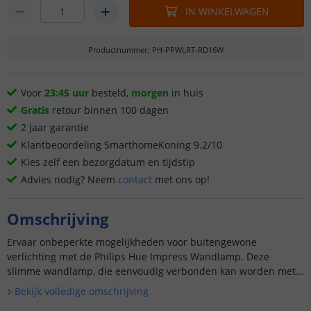
IN WINKELWAGEN
Productnummer
:
PH-PPWLRT-RD16W
Voor
23:45 uur
besteld,
morgen
in huis
Gratis
retour binnen 100 dagen
2 jaar garantie
Klantbeoordeling SmarthomeKoning 9.2/10
Kies zelf een bezorgdatum en tijdstip
Advies nodig? Neem
contact
met ons op!
Omschrijving
Ervaar onbeperkte mogelijkheden voor buitengewone
verlichting met de Philips Hue Impress Wandlamp. Deze
slimme wandlamp, die eenvoudig verbonden kan worden met
je bestaande Hue Bridge, biedt krachtige verlichting voor een
Bekijk volledige omschrijving
betoverende bui...