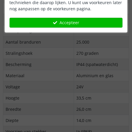
technieken die daarop lijken. U kunt uw voorkeuren later
Kleur
RGB + warm en koud wit
nog aanpassen op de voorkeuren pagina.
Kleurtemperatuur (Kelvin)
2000 - 6500K
Accepteer
Lichtopbrengst
1180 lumen
Aantal branduren
25.000
Stralingshoek
270 graden
Bescherming
IP44 (spatwaterdicht)
Materiaal
Aluminium en glas
Voltage
24V
Hoogte
33,5 cm
Breedte
26,0 cm
Diepte
14,0 cm
Voorzien van stekker
Ja (IP68)