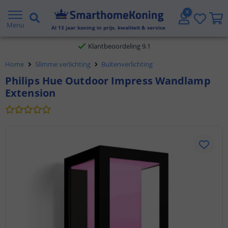
Gratis verzending vanaf € 20,- NL en BE
Menu
Al
13
jaar koning in prijs, kwaliteit & service
Klantbeoordeling 9.1
Home
Slimme verlichting
Buitenverlichting
Voor 23:45 uur besteld,
morgen in huis
Philips Hue Outdoor Impress Wandlamp
Extension