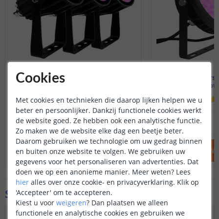
Cookies
Starterset 3 stuks
Starterse
Incl. adapter en kabels
Incl. adapt
Met cookies en technieken die daarop lijken helpen we u
beter en persoonlijker. Dankzij functionele cookies werkt
149
,
95
de website goed. Ze hebben ook een analytische functie.
189
,
55
OP VOORRAAD
OP VOORRAAD
Zo maken we de website elke dag een beetje beter.
Daarom gebruiken we technologie om uw gedrag binnen
IN WINKELWAGEN
IN WINKELW
en buiten onze website te volgen. We gebruiken uw
gegevens voor het personaliseren van advertenties. Dat
doen we op een anonieme manier.
Meer weten?
Lees
hier
alles over onze cookie- en privacyverklaring. Klik op
Specificaties
'Accepteer' om te accepteren.
Kiest u voor
weigeren
?
Dan plaatsen we alleen
functionele en analytische cookies en gebruiken we
Maximaal verbruik
16 Watt