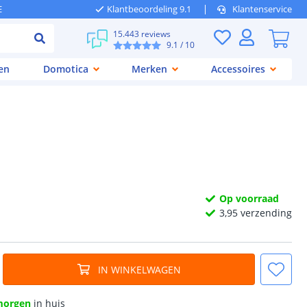
E
Klantbeoordeling 9.1
Klantenservice
15.443 reviews
9.1
/ 10
en
Domotica
Merken
Accessoires
Op voorraad
3,
95
verzending
IN WINKELWAGEN
morgen
in huis