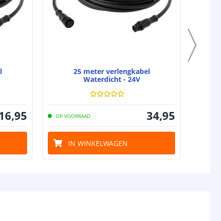
l
25 meter verlengkabel
Waterdicht - 24V
16
,
95
34
,
95
OP VOORRAAD
OP VO
IN WINKELWAGEN
I