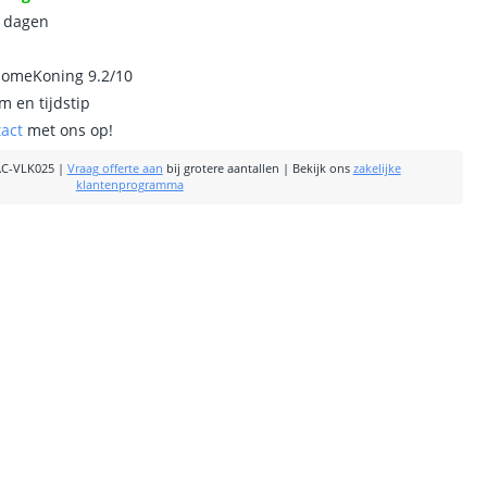
0 dagen
homeKoning 9.2/10
m en tijdstip
tact
met ons op!
C-VLK025
|
Vraag offerte aan
bij grotere aantallen
|
Bekijk ons
zakelijke
klantenprogramma