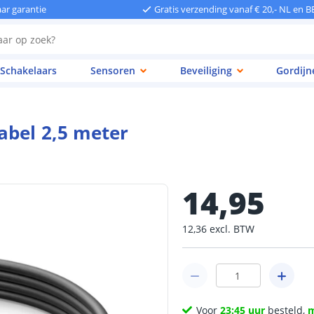
aar garantie
Gratis verzending vanaf € 20,- NL en B
Schakelaars
Sensoren
Beveiliging
Gordijn
abel 2,5 meter
14
,
95
12
,
36
excl.
BTW
Voor
23:45 uur
besteld,