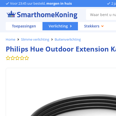
Voor 23:45 uur besteld,
morgen in huis
2 j
Toepassingen
Verlichting
Stekkers
Home
Slimme verlichting
Buitenverlichting
Philips Hue Outdoor Extension K