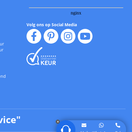
Volg ons op Social Media
uur
ur
end
vice
"