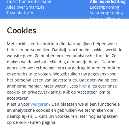
Smart home informatie
Alle ledverlichting
Alles over SmartLife
LedstripKoning
Tuya platform
SolarlampKoning
LedprofielKoning
BouwlampKoning
Cookies
SmarthomeKoning
Met cookies en technieken die daarop lijken helpen we u
beter en persoonlijker. Dankzij functionele cookies werkt de
website goed. Ze hebben ook een analytische functie. Zo
maken we de website elke dag een beetje beter. Daarom
gebruiken we technologie om uw gedrag binnen en buiten
onze website te volgen. We gebruiken uw gegevens voor
het personaliseren van advertenties. Dat doen we op een
anonieme manier.
Meer weten?
Lees
hier
alles over onze
cookie- en privacyverklaring. Klik op 'Accepteer' om te
accepteren.
Kiest u voor
weigeren
?
Dan plaatsen we alleen functionele
en analytische cookies en gebruiken we technieken die
"
Kon
daarop lijken. U kunt uw voorkeuren later nog aanpassen
op de voorkeuren pagina.