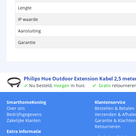
Lengte
IP waarde
Aansluiting
Garantie
Philips Hue Outdoor Extension Kabel 2,5 mete
Nu besteld,
morgen
in huis
Gratis
retournere
SmarthomeKoning
Klantenservice
Over ons
Bestellen
&
Betalen
Bedrijfsgegevens
Verzenden
&
Afhale
Zakelijke klanten
Garantie
&
Klachten
Retourneren
Extra informatie