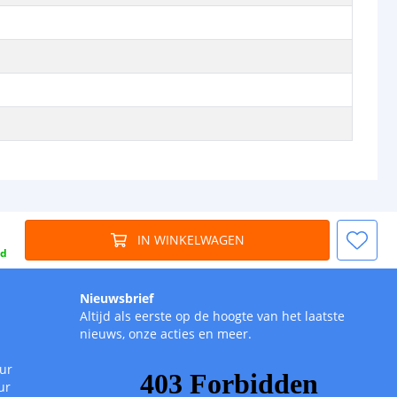
IN WINKELWAGEN
gd
Nieuwsbrief
Altijd als eerste op de hoogte van het laatste
nieuws, onze acties en meer.
uur
ur