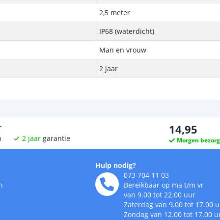
2,5 meter
IP68 (waterdicht)
Man en vrouw
2 jaar
r
14
,
95
n
2
jaar
garantie
Morgen bezor
Hulp nodig?
073 704 11 03
n
Bereikbaar op ma t/m vr
van 9.00 tot 22.00 uur
Zaterdag van 9.00 tot 17.00 
Zondag van 12.00 tot 17.00 u