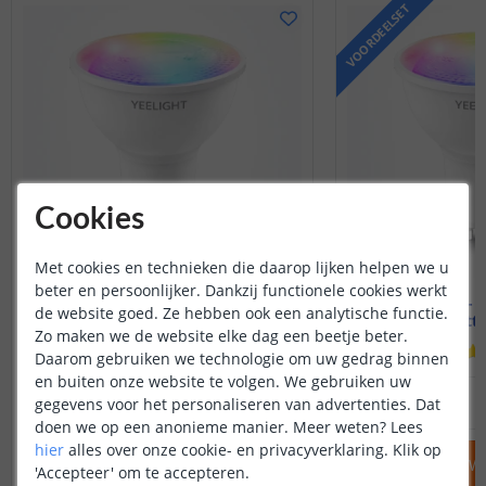
VOORDEELSET
Cookies
Met cookies en technieken die daarop lijken helpen we u
beter en persoonlijker. Dankzij functionele cookies werkt
Yeelight - GU10 fitting
Yeelight - 
de website goed. Ze hebben ook een analytische functie.
4.5 watt - RGBWW
4.5 watt
Zo maken we de website elke dag een beetje beter.
(
1
reviews
)
Daarom gebruiken we technologie om uw gedrag binnen
en buiten onze website te volgen. We gebruiken uw
19
,
99
gegevens voor het personaliseren van advertenties. Dat
OP VOORRAAD
OP VOORRAAD
doen we op een anonieme manier.
Meer weten?
Lees
hier
alles over onze cookie- en privacyverklaring. Klik op
IN WINKELWAGEN
IN WINKELW
'Accepteer' om te accepteren.