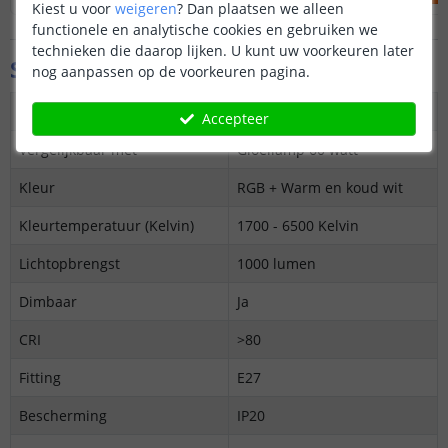
Kiest u voor
weigeren
?
Dan plaatsen we alleen
functionele en analytische cookies en gebruiken we
technieken die daarop lijken. U kunt uw voorkeuren later
Specificaties
nog aanpassen op de voorkeuren pagina.
Maximaal verbruik
8 Watt
Accepteer
Vergelijkbaar met
Gloeilamp 60 watt
Kleur
RGB + Warm en koud wit
Kleurtemperatuur (Kelvin)
1700 - 6500 Kelvin
Lichtopbrengst
1000 lumen
Dimbaar
Ja
CRI
>80
Fitting
E27
Bescherming
IP20