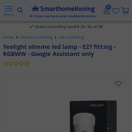
2 jaar garantie
Menu
Al
13
jaar koning in prijs, kwaliteit & service
Gratis verzending vanaf € 20,- NL en BE
Home
Slimme verlichting
Alle verlichting
Klantbeoordeling 9.1
Yeelight slimme led lamp - E27 fitting -
RGBWW - Google Assistant only
Voor 23:45 uur besteld,
morgen in huis