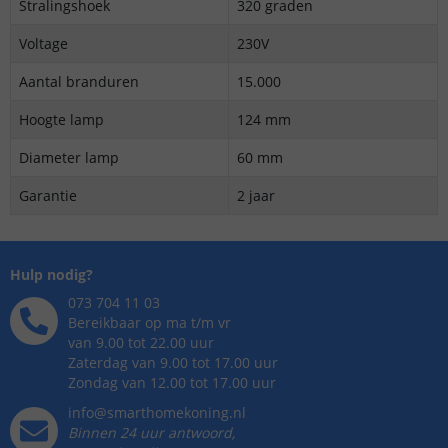
Stralingshoek
320 graden
Voltage
230V
Aantal branduren
15.000
Hoogte lamp
124 mm
Diameter lamp
60 mm
Garantie
2 jaar
Hulp nodig?
073 704 11 03
Bereikbaar op ma t/m vr
van 9.00 tot 22.00 uur
Zaterdag van 9.00 tot 17.00 uur
Zondag van 12.00 tot 17.00 uur
info@smarthomekoning.nl
Binnen 24 uur antwoord,