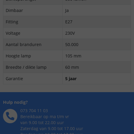
Dimbaar
Ja
Fitting
E27
Voltage
230V
Aantal branduren
50.000
Hoogte lamp
105 mm
Breedte / dikte lamp
60 mm
Garantie
5 jaar
Hulp nodig?
073 704 11 03
Bereikbaar op ma t/m vr
van 9.00 tot 22.00 uur
Zaterdag van 9.00 tot 17.00 uur