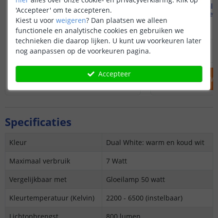
Wifi lamp - E27 fitting
1 tot 4 Dual
'Accepteer' om te accepteren.
7 watt - Dual white
7W - E27 - Met
Kiest u voor
weigeren
?
Dan plaatsen we alleen
(
1
reviews
)
functionele en analytische cookies en gebruiken we
technieken die daarop lijken. U kunt uw voorkeuren later
20
,
95
nog aanpassen op de voorkeuren pagina.
OP VOORRAAD
OP VOORRAAD
Accepteer
IN WINKELWAGEN
IN WINKELW
Specificaties
Kleur
Dual White: warm en koud wit
Maximaal verbruik
7 Watt
Vergelijkbaar met
Gloeilamp 50 watt
Kleurtemperatuur (Kelvin)
2200 - 6500
(instelbaar)
Lichtopbrengst
800 lumen