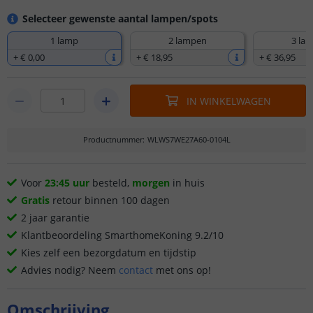
Selecteer gewenste aantal lampen/spots
1 lamp
2 lampen
3 la
+
€ 0
,
00
+
€ 18
,
95
+
€ 36
,
95
IN WINKELWAGEN
Productnummer
:
WLWS7WE27A60-0104L
Voor
23:45 uur
besteld,
morgen
in huis
Gratis
retour binnen 100 dagen
2 jaar garantie
Klantbeoordeling SmarthomeKoning 9.2/10
Kies zelf een bezorgdatum en tijdstip
Advies nodig? Neem
contact
met ons op!
Omschrijving