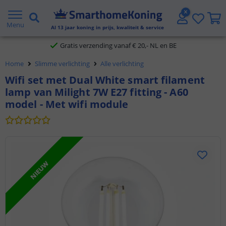
2 jaar garantie
Menu
Al
13
jaar koning in prijs, kwaliteit & service
Gratis verzending vanaf € 20,- NL en BE
Home
Slimme verlichting
Alle verlichting
Klantbeoordeling 9.1
Wifi set met Dual White smart filament
lamp van Milight 7W E27 fitting - A60
Voor 23:45 uur besteld,
morgen in huis
model - Met wifi module
NIEUW