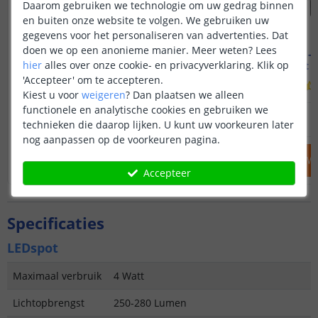
Daarom gebruiken we technologie om uw gedrag binnen
en buiten onze website te volgen. We gebruiken uw
gegevens voor het personaliseren van advertenties. Dat
doen we op een anonieme manier.
Meer weten?
Lees
Wifi spot - MR16 fitting
Wifi spot - 
hier
alles over onze cookie- en privacyverklaring. Klik op
4 watt - RGBWW
4 watt 
'Accepteer' om te accepteren.
(
3
reviews
)
Kiest u voor
weigeren
?
Dan plaatsen we alleen
functionele en analytische cookies en gebruiken we
19
,
95
OP VOORRAAD
OP VOORRAAD
technieken die daarop lijken. U kunt uw voorkeuren later
nog aanpassen op de voorkeuren pagina.
IN WINKELWAGEN
IN WINKELW
Accepteer
Specificaties
LEDspot
Maximaal verbruik
4 Watt
Lichtopbrengst
250-280 Lumen