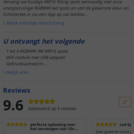
Vervang uw huidige MR16 fitting spots eenvoudig met onze
energiezuinige RGBWW led spots en stel de gewenste kleur en
lichtsterkte in via een App op uw telefoo...
Bekijk volledige omschrijving
U ontvangt het volgende
1 tot 4 RGBWW 4W MR16 spots
Wifi module met USB adapter
Gebruiksaanwijzin...
Bekijk alle
s
Reviews
9.6
Gebaseerd op
5
reviews
perfecte oplossing voor
Led Sp
het vervangen van 12v
Zeer goed en mooi pr
halogeen door dimbare