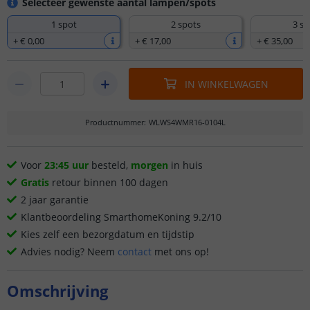
Selecteer gewenste aantal lampen/spots
1 spot
2 spots
3 sp
+
€ 0
,
00
+
€ 17
,
00
+
€ 35
,
00
IN WINKELWAGEN
Productnummer
:
WLWS4WMR16-0104L
Voor
23:45 uur
besteld,
morgen
in huis
Gratis
retour binnen 100 dagen
2 jaar garantie
Klantbeoordeling SmarthomeKoning 9.2/10
Kies zelf een bezorgdatum en tijdstip
Advies nodig? Neem
contact
met ons op!
Omschrijving