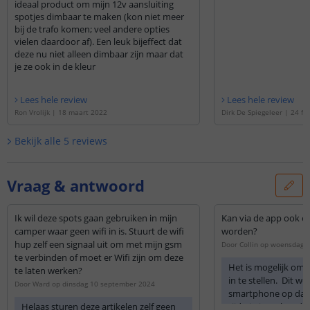
ideaal product om mijn 12v aansluiting
LEDD
spotjes dimbaar te maken (kon niet meer
bij de trafo komen; veel andere opties
vielen daardoor af). Een leuk bijeffect dat
deze nu niet alleen dimbaar zijn maar dat
je ze ook in de kleur
Lees hele review
Lees hele review
Ron Vrolijk
|
18 maart 2022
Dirk De Spiegeleer
|
24 fe
Bekijk alle
5
reviews
Vraag & antwoord
Ik wil deze spots gaan gebruiken in mijn
Kan via de app ook ee
camper waar geen wifi in is. Stuurt de wifi
worden?
hup zelf een signaal uit om met mijn gsm
Door
Collin
op
woensdag 2
te verbinden of moet er Wifi zijn om deze
Het is mogelijk om 
te laten werken?
in te stellen. Dit we
Door
Ward
op
dinsdag 10 september 2024
smartphone op dat
Helaas sturen deze artikelen zelf geen
tijdstip is verbonde