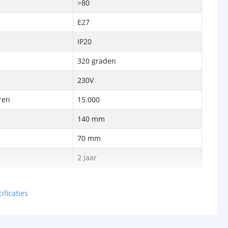
>80
E27
IP20
320 graden
230V
ren
15.000
140 mm
p
70 mm
2 jaar
Handleiding Tuya app
ificaties