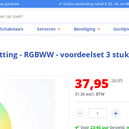
aar garantie
Gratis verzending vanaf € 20,- NL en B
Schakelaars
Sensoren
Beveiliging
Gordijn
itting - RGBWW - voordeelset 3 stuk
37
,
95
38
,
85
31
,
36
excl.
BTW
Voor
23:45 uur
besteld,