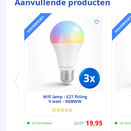
Aanvullende producten
VOORDEELSET
VOORDEELSE
Wifi lamp - E27 fitting
9 watt - RGBWW
19
,
95
20
,
85
OP VOORRAAD
OP VOO