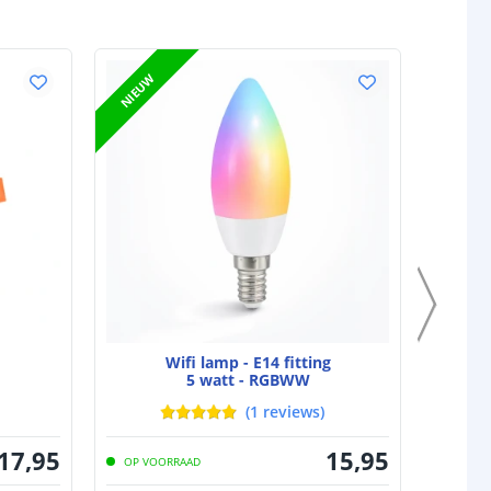
NIEUW
Wifi lamp - E14 fitting
5 watt - RGBWW
(
1
reviews
)
17
,
95
15
,
95
OP VOORRAAD
OP VO