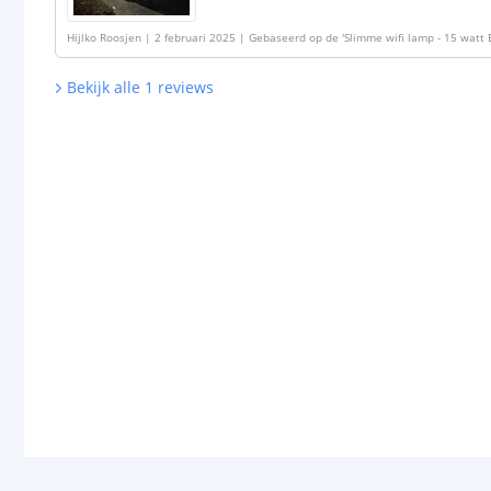
Hijlko Roosjen
|
2 februari 2025
|
Gebaseerd op de
'
Slimme wifi lamp - 15 watt 
Bekijk alle
1
reviews