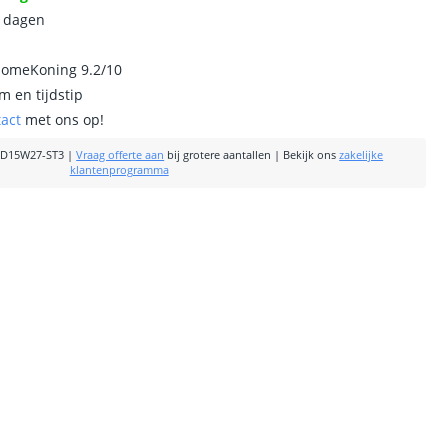
0 dagen
homeKoning 9.2/10
m en tijdstip
tact
met ons op!
D15W27-ST3
|
Vraag offerte aan
bij grotere aantallen
|
Bekijk ons
zakelijke
klantenprogramma