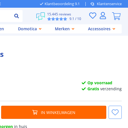
E
Klantbeoordeling 9.1
Klantenservice
15.445 reviews
9.1
/ 10
en
Domotica
Merken
Accessoires
s
Op voorraad
Gratis
verzending
IN WINKELWAGEN
morgen
in huis