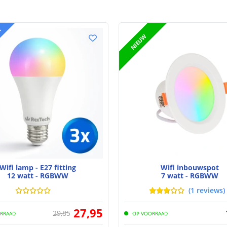
T
NIEUW
Wifi lamp - E27 fitting
Wifi inbouwspot
12 watt - RGBWW
7 watt - RGBWW
(
1
reviews
)
27
,
95
29
,
85
RRAAD
OP VOORRAAD