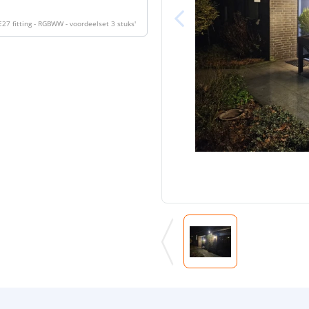
E27 fitting - RGBWW - voordeelset 3 stuks
'