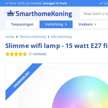
Voor 23:45 uur besteld,
morgen in huis
2 j
Toepassingen
Verlichting
Stekkers
Home
Slimme verlichting
Alle verlichting
Slimme wifi lamp - 15 watt E27 f
(
1
reviews
)
VOORDEELSET