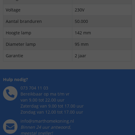
Voltage
230V
Aantal branduren
50.000
Hoogte lamp
142 mm
Diameter lamp
95 mm
Garantie
2 jaar
Hulp nodig?
073 704 11 03
Bereikbaar op ma t/m vr
van 9.00 tot 22.00 uur
Zaterdag van 9.00 tot 17.00 uur
Zondag van 12.00 tot 17.00 uur
info@smarthomekoning.nl
Binnen 24 uur antwoord,
meestal sneller!