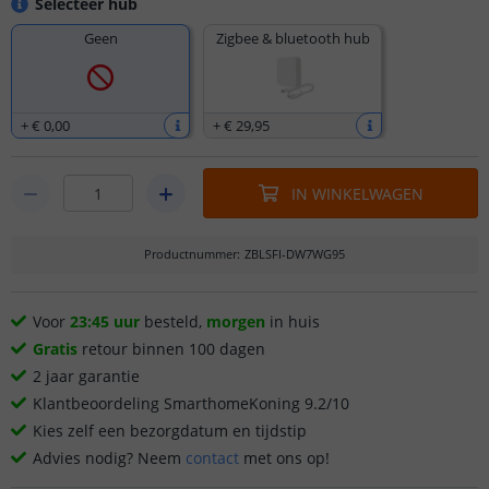
Selecteer hub
Geen
Zigbee & bluetooth hub
+
€ 0
,
00
+
€ 29
,
95
IN WINKELWAGEN
Productnummer
:
ZBLSFI-DW7WG95
Voor
23:45 uur
besteld,
morgen
in huis
Gratis
retour binnen 100 dagen
2 jaar garantie
Klantbeoordeling SmarthomeKoning 9.2/10
Kies zelf een bezorgdatum en tijdstip
Advies nodig? Neem
contact
met ons op!