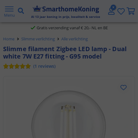
2 jaar garantie
Menu
Al
13
jaar koning in prijs, kwaliteit & service
Gratis verzending vanaf € 20,- NL en BE
Home
Slimme verlichting
Alle verlichting
Klantbeoordeling 9.1
Slimme filament Zigbee LED lamp - Dual
white 7W E27 fitting - G95 model
Voor 23:45 uur besteld,
morgen in huis
(
1
reviews
)