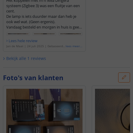
Het koppelen met m'n Ikea Dirigera
systeem (Zigbee 3) was een fluitje van een
cent.
De lamp is iets duurder maar dan heb je
ook wel wat. (Geen ergenis).
Vandaag besteld en morgen in huis is geen
loze belofte. Wat mij betreft is Ledkoning
een prima adres.
Lees hele review
Jan de Maat
|
24 juli 2025
|
Gebaseerd
lees meer
...
op de
'
Slimme filament Zigbee LED lamp -
Dual white 7W E27 fitting - G95 model
'
Bekijk alle
1
reviews
Foto's van klanten