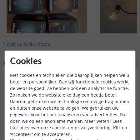
Bekijk alle
klantfoto’s
Cookies
Vraag & antwoord
Met cookies en technieken die daarop lijken helpen we u
Hallo, werkt deze lamp ook met Philips
beter en persoonlijker. Dankzij functionele cookies werkt
Hue?
de website goed. Ze hebben ook een analytische functie.
Alvast bedankt
Zo maken we de website elke dag een beetje beter.
Door
Tjeerd
op
donderdag 21 november 2024
Daarom gebruiken we technologie om uw gedrag binnen
De lampen zijn compatibel met het
en buiten onze website te volgen. We gebruiken uw
Home systeem.
gegevens voor het personaliseren van advertenties. Dat
Disclaimer: mogelijk werken niet alle
doen we op een anonieme manier.
Meer weten?
Lees
uitgebreide functies die de Hue-app
Bekijk
hele
antwoord
hier
alles over onze cookie- en privacyverklaring. Klik op
biedt met dit product. Basisfuncties
Door
Edwin
op
donderdag 21 november 2024
'Accepteer' om te accepteren.
zoals aan- en uitzetten, dimmen,