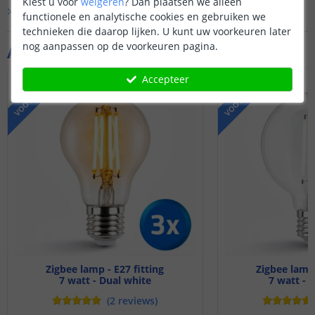
Kiest u voor
weigeren
?
Dan plaatsen we alleen
kleurbediening etc werken wel.
Bekijk alle
Vraag & antwoord
functionele en analytische cookies en gebruiken we
technieken die daarop lijken. U kunt uw voorkeuren later
nog aanpassen op de voorkeuren pagina.
Aanvullende producten
Accepteer
VOORDEELSET
VOORDEELSET
Zigbee lamp - E27 fitting
Zigbee lamp 
7 watt - Dual white
7 watt - 
(
2
reviews
)