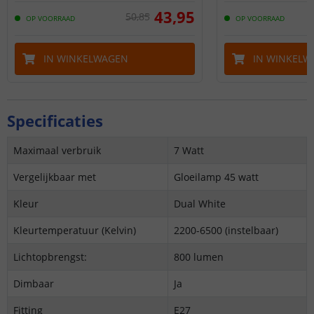
43
,
95
50
,
85
OP VOORRAAD
OP VOORRAAD
IN WINKELWAGEN
IN WINKELW
Specificaties
Maximaal verbruik
7 Watt
Vergelijkbaar met
Gloeilamp 45 watt
Kleur
Dual White
Kleurtemperatuur (Kelvin)
2200-6500 (instelbaar)
Lichtopbrengst:
800 lumen
Dimbaar
Ja
Fitting
E27