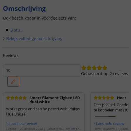
Omschrijving
Ook beschikbaar in voordeelsets van:
3 stu...
Bekijk volledige omschrijving
Reviews
10
Gebaseerd op
2
reviews
Smart filament Zigbee LED
Heer
dual white
Zeer positief. Goede 
Works great and can be paired with Philips
te koppelen met HUE
Hue Bridge!
Lees hele review
Lees hele review
Eugene
|
27 oktober 2024
|
Gebaseerd o
lees meer
...
Hans Heijmans
|
19 april 