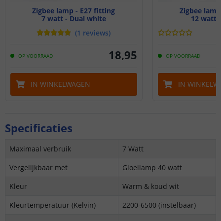
Zigbee lamp - E27 fitting
Zigbee lamp 
7 watt - Dual white
12 watt
(
1
reviews
)
18
,
95
OP VOORRAAD
OP VOORRAAD
IN WINKELWAGEN
IN WINKELW
Specificaties
Maximaal verbruik
7 Watt
Vergelijkbaar met
Gloeilamp 40 watt
Kleur
Warm & koud wit
Kleurtemperatuur (Kelvin)
2200-6500 (instelbaar)