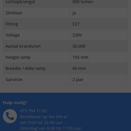
Lichtopbrengst
800 lumen
Dimbaar
Ja
Fitting
E27
Voltage
230V
Aantal branduren
50.000
Hoogte lamp
105 mm
Breedte / dikte lamp
60 mm
Garantie
2 jaar
Hulp nodig?
073 704 11 03
Bereikbaar op ma t/m vr
van 9.00 tot 22.00 uur
Zaterdag van 9.00 tot 17.00 uur