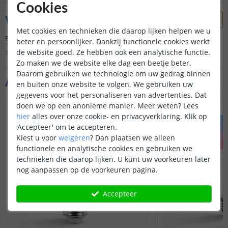
Cookies
Vraag & antwoord
Met cookies en technieken die daarop lijken helpen we u
Er is nog geen vraag gesteld over dit product.
beter en persoonlijker. Dankzij functionele cookies werkt
de website goed. Ze hebben ook een analytische functie.
Bekijk alle
Vraag & antwoord
Zo maken we de website elke dag een beetje beter.
Daarom gebruiken we technologie om uw gedrag binnen
Aanvullende producten
en buiten onze website te volgen. We gebruiken uw
gegevens voor het personaliseren van advertenties. Dat
VOORDEELSET
doen we op een anonieme manier.
Meer weten?
Lees
hier
alles over onze cookie- en privacyverklaring. Klik op
'Accepteer' om te accepteren.
Kiest u voor
weigeren
?
Dan plaatsen we alleen
functionele en analytische cookies en gebruiken we
technieken die daarop lijken. U kunt uw voorkeuren later
nog aanpassen op de voorkeuren pagina.
Accepteer