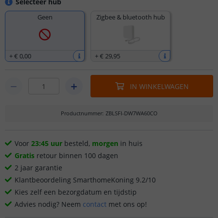
Selecteer hub
Geen
Zigbee & bluetooth hub
+
€ 0
,
00
+
€ 29
,
95
IN WINKELWAGEN
Productnummer
:
ZBLSFI-DW7WA60CO
Voor
23:45 uur
besteld,
morgen
in huis
Gratis
retour binnen 100 dagen
2 jaar garantie
Klantbeoordeling SmarthomeKoning 9.2/10
Kies zelf een bezorgdatum en tijdstip
Advies nodig? Neem
contact
met ons op!