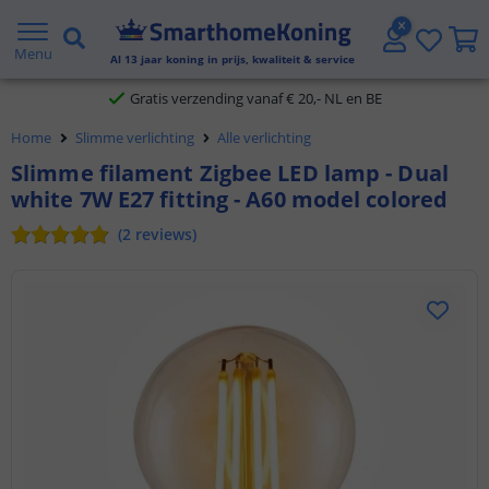
2 jaar garantie
Menu
Al
13
jaar koning in prijs, kwaliteit & service
Gratis verzending vanaf € 20,- NL en BE
Home
Slimme verlichting
Alle verlichting
Klantbeoordeling 9.1
Slimme filament Zigbee LED lamp - Dual
white 7W E27 fitting - A60 model colored
Voor 23:45 uur besteld,
morgen in huis
(
2
reviews
)