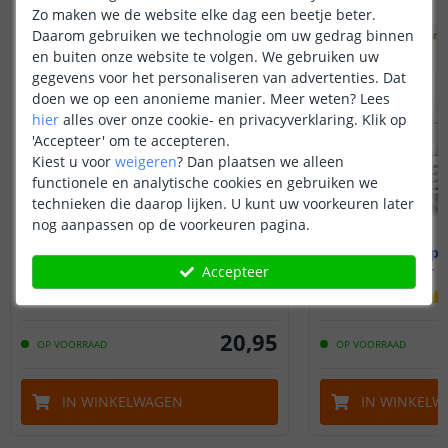
VOORDEELSET
Marrijn
Zo maken we de website elke dag een beetje beter.
Daarom gebruiken we technologie om uw gedrag binnen
en buiten onze website te volgen. We gebruiken uw
gegevens voor het personaliseren van advertenties. Dat
doen we op een anonieme manier.
Meer weten?
Lees
hier
alles over onze cookie- en privacyverklaring. Klik op
'Accepteer' om te accepteren.
Kiest u voor
weigeren
?
Dan plaatsen we alleen
functionele en analytische cookies en gebruiken we
technieken die daarop lijken. U kunt uw voorkeuren later
nog aanpassen op de voorkeuren pagina.
Wifi lamp - E27 fitting
Wifi lamp -
7 watt - Dual white
7 watt - 
Accepteer
(
1
reviews
)
20
,
95
OP VOORRAAD
OP VOORRAAD
IN WINKELWAGEN
IN WINKELW