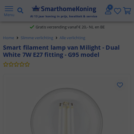
2 jaar garantie
Menu
Al
13
jaar koning in prijs, kwaliteit & service
Gratis verzending vanaf € 20,- NL en BE
Home
Slimme verlichting
Alle verlichting
Klantbeoordeling 9.1
Smart filament lamp van Milight - Dual
White 7W E27 fitting - G95 model
Voor 23:45 uur besteld,
morgen in huis