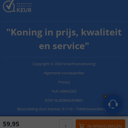
"
Koning in prijs, kwaliteit
en service
"
Copyright
©
2026
SmarthomeKoning
Algemene voorwaarden
Privacy
KvK: 69862303
BTW: NL858042459B01
Beoordeling door klanten:
9.1
/
10
-
15449 beoordelingen
59
,
95
IN WINKELWAGEN