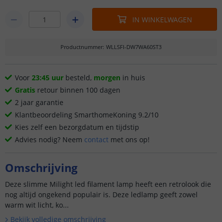
IN WINKELWAGEN
Productnummer
:
WLLSFI-DW7WA60ST3
Voor
23:45 uur
besteld,
morgen
in huis
Gratis
retour binnen 100 dagen
2 jaar garantie
Klantbeoordeling SmarthomeKoning 9.2/10
Kies zelf een bezorgdatum en tijdstip
Advies nodig? Neem
contact
met ons op!
Omschrijving
Deze slimme Milight led filament lamp heeft een retrolook die
nog altijd ongekend populair is. Deze ledlamp geeft zowel
warm wit licht, ko...
Bekijk volledige omschrijving