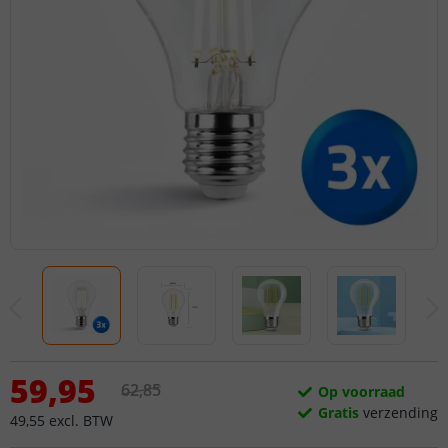
59
,
95
62
,
85
Op voorraad
Gratis
verzending
49
,
55
excl.
BTW