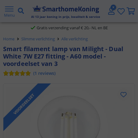
2 jaar garantie
Menu
Al
13
jaar koning in prijs, kwaliteit & service
Gratis verzending vanaf € 20,- NL en BE
Home
Slimme verlichting
Alle verlichting
Klantbeoordeling 9.1
Smart filament lamp van Milight - Dual
White 7W E27 fitting - A60 model -
Voor 23:45 uur besteld,
morgen in huis
voordeelset van 3
(
1
reviews
)
VOORDEELSET