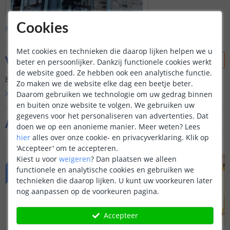
Cookies
Bekijk alle
klantfoto’s
Met cookies en technieken die daarop lijken helpen we u
Vraag & antwoord
beter en persoonlijker. Dankzij functionele cookies werkt
de website goed. Ze hebben ook een analytische functie.
Er is nog geen vraag gesteld over dit product.
Zo maken we de website elke dag een beetje beter.
Daarom gebruiken we technologie om uw gedrag binnen
Bekijk alle
Vraag & antwoord
en buiten onze website te volgen. We gebruiken uw
gegevens voor het personaliseren van advertenties. Dat
Aanvullende producten
doen we op een anonieme manier.
Meer weten?
Lees
hier
alles over onze cookie- en privacyverklaring. Klik op
VOORDEELSET
'Accepteer' om te accepteren.
Kiest u voor
weigeren
?
Dan plaatsen we alleen
functionele en analytische cookies en gebruiken we
technieken die daarop lijken. U kunt uw voorkeuren later
nog aanpassen op de voorkeuren pagina.
Accepteer