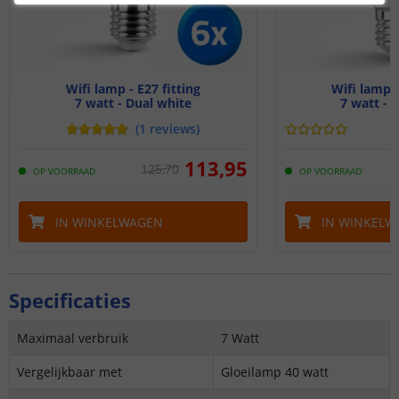
Wifi lamp - E27 fitting
Wifi lamp -
7 watt - Dual white
7 watt - 
(
1
reviews
)
113
,
95
125
,
70
OP VOORRAAD
OP VOORRAAD
IN WINKELWAGEN
IN WINKELW
Specificaties
Maximaal verbruik
7 Watt
Vergelijkbaar met
Gloeilamp 40 watt