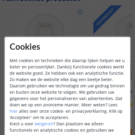
VOORDEELSET
Cookies
Met cookies en technieken die daarop lijken helpen we u
beter en persoonlijker. Dankzij functionele cookies werkt
de website goed. Ze hebben ook een analytische functie.
Zo maken we de website elke dag een beetje beter.
Daarom gebruiken we technologie om uw gedrag binnen
Wifi lamp - E27 fitting
Wifi lamp -
en buiten onze website te volgen. We gebruiken uw
7 watt - Dual white
7 watt - 
gegevens voor het personaliseren van advertenties. Dat
(
1
reviews
)
doen we op een anonieme manier.
Meer weten?
Lees
hier
alles over onze cookie- en privacyverklaring. Klik op
20
,
95
'Accepteer' om te accepteren.
OP VOORRAAD
OP VOORRAAD
Kiest u voor
weigeren
?
Dan plaatsen we alleen
functionele en analytische cookies en gebruiken we