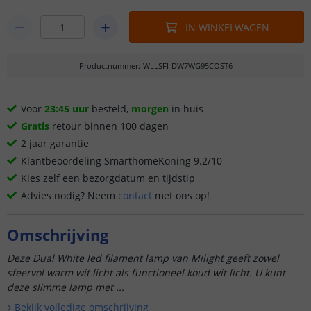
IN WINKELWAGEN
Productnummer
:
WLLSFI-DW7WG95COST6
Voor
23:45 uur
besteld,
morgen
in huis
Gratis
retour binnen 100 dagen
2 jaar garantie
Klantbeoordeling SmarthomeKoning 9.2/10
Kies zelf een bezorgdatum en tijdstip
Advies nodig? Neem
contact
met ons op!
Omschrijving
Deze Dual White led filament lamp van Milight geeft zowel
sfeervol warm wit licht als functioneel koud wit licht. U kunt
deze slimme lamp met ...
Bekijk volledige omschrijving