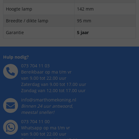
Hoogte lamp
142 mm
Breedte / dikte lamp
95 mm
Garantie
5 jaar
Hulp nodig?
073 704 11 03
Bereikbaar op ma t/m vr
van 9.00 tot 22.00 uur
Zaterdag van 9.00 tot 17.00 uur
Zondag van 12.00 tot 17.00 uur
info@smarthomekoning.nl
Binnen 24 uur antwoord,
meestal sneller!
073 704 11 00
Whatsapp op ma t/m vr
van 9.00 tot 22.00 uur