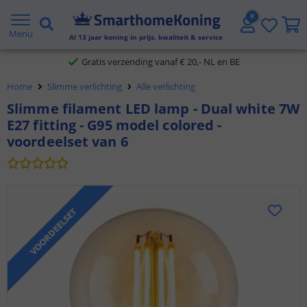
2 jaar garantie
Menu
Al
13
jaar koning in prijs, kwaliteit & service
Gratis verzending vanaf € 20,- NL en BE
Home
Slimme verlichting
Alle verlichting
Klantbeoordeling 9.1
Slimme filament LED lamp - Dual white 7W
E27 fitting - G95 model colored -
Voor 23:45 uur besteld,
morgen in huis
voordeelset van 6
VOORDEELSET