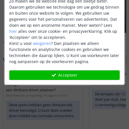
Zo maken we de website elke dag een beetje beter.
Daarom gebruiken we technologie om uw gedrag binnen
en buiten onze website te volgen. We gebruiken uw
gegevens voor het personaliseren van advertenties. Dat
doen we op een anonieme manier.
Meer weten?
Lees
hier
alles over onze cookie- en privacyverklaring. Klik op
'Accepteer' om te accepteren.
Bekijk alle
klantfoto’s
Kiest u voor
weigeren
?
Dan plaatsen we alleen
functionele en analytische cookies en gebruiken we
technieken die daarop lijken. U kunt uw voorkeuren later
Vraag & antwoord
nog aanpassen op de voorkeuren pagina.
Moet men bij de volgende spot (RGBWW
Welke led driver heef
Accepteer
LED spot met afstandsbediening 4W MR16
nodig.
fitting )
Door
Edward
op
maandag 
een dimbare driver plaatsen?
De lampjes zijn 12 v
Door
Edward
op
maandag 19 augustus 2024
Watt per stuk. Het 
Deze spots hebben geen dimbare led
u vermenigvuldigen
driver benodigd. U kunt deze voeden
met 10%. Dat is he
door middel van normale omvormers.
dat de driver moet 