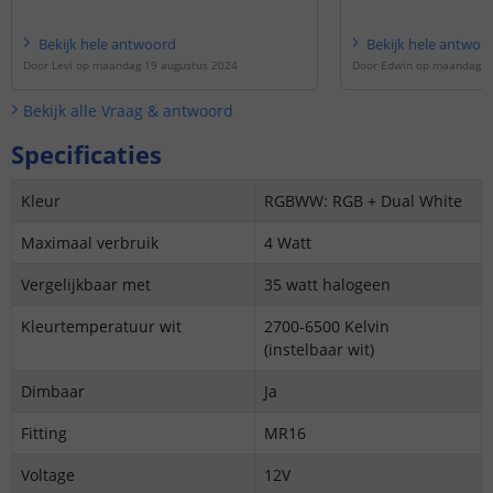
Bekijk
hele
antwoord
Bekijk
hele
antwoo
Door
Levi
op
maandag 19 augustus 2024
Door
Edwin
op
maandag 19
Bekijk alle
Vraag & antwoord
Specificaties
Kleur
RGBWW: RGB + Dual White
Maximaal verbruik
4 Watt
Vergelijkbaar met
35 watt halogeen
Kleurtemperatuur wit
2700-6500 Kelvin
(instelbaar wit)
Dimbaar
Ja
Fitting
MR16
Voltage
12V