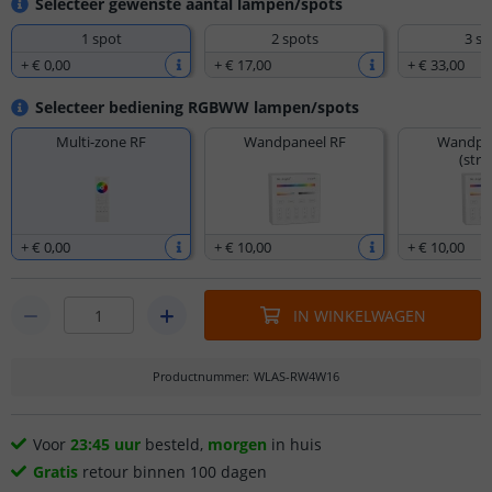
Selecteer gewenste aantal lampen/spots
1 spot
2 spots
3 sp
+
€ 0
,
00
+
€ 17
,
00
+
€ 33
,
00
Selecteer bediening RGBWW lampen/spots
Multi-zone RF
Wandpaneel RF
Wandpan
(str
+
€ 0
,
00
+
€ 10
,
00
+
€ 10
,
00
IN WINKELWAGEN
Productnummer
:
WLAS-RW4W16
Voor
23:45 uur
besteld,
morgen
in huis
Gratis
retour binnen 100 dagen