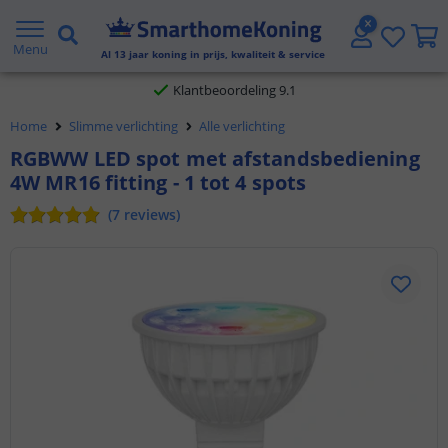
Gratis verzending vanaf € 20,- NL en BE
Menu
Al
13
jaar koning in prijs, kwaliteit & service
Klantbeoordeling 9.1
Home
Slimme verlichting
Alle verlichting
Voor 23:45 uur besteld,
morgen in huis
RGBWW LED spot met afstandsbediening
4W MR16 fitting - 1 tot 4 spots
(
7
reviews
)