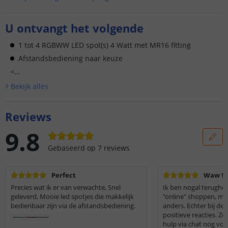
U ontvangt het volgende
1 tot 4 RGBWW LED spot(s) 4 Watt met MR16 fitting
Afstandsbediening naar keuze
<...
Bekijk alle
s
Reviews
9.8
Gebaseerd op
7
reviews
Perfect
Waw !!!
Precies wat ik er van verwachte, Snel
Ik ben nogal terugho
geleverd, Mooie led spotjes die makkelijk
"online" shoppen, ma
bedienbaar zijn via de afstandsbediening.
anders. Echter bij dez
positieve reacties. Zeer degelijke en snelle
hulp via chat nog voor