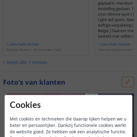
geplaatst. Hierdoor uiteindelijk de
bestelling gedaan. 1X
voor slimme spot ( led
Light led spots. Zeer snelle levering in
deftige verpakking ( 
Belgie ) Daarom snel nog eens 6 led spots
besteld met zelfde re
Lees hele review
Lees hele review
Matthijs Mulder
|
30 december 2022
Alain Vandendriessche
|
2
Bekijk alle
7
reviews
Foto's van klanten
Cookies
Met cookies en technieken die daarop lijken helpen we u
beter en persoonlijker. Dankzij functionele cookies werkt
de website goed. Ze hebben ook een analytische functie.