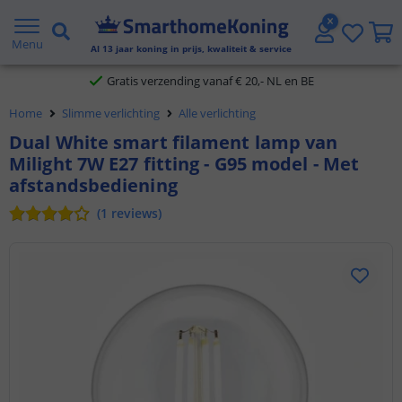
2 jaar garantie
Menu
Al
13
jaar koning in prijs, kwaliteit & service
Gratis verzending vanaf € 20,- NL en BE
Home
Slimme verlichting
Alle verlichting
Klantbeoordeling 9.1
Dual White smart filament lamp van
Milight 7W E27 fitting - G95 model - Met
Voor 23:45 uur besteld,
morgen in huis
afstandsbediening
(
1
reviews
)