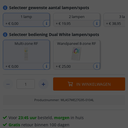
Selecteer gewenste aantal lampen/spots
1 lamp
2 lampen
3 la
+
€ 0
,
00
+
€ 19
,
95
+
€ 38
,
95
Selecteer bediening Dual White lampen/spots
Multi-zone RF
Wandpaneel 8-zone RF
+
€ 0
,
00
+
€ 25
,
00
IN WINKELWAGEN
Productnummer
:
WLAS7WE27G95-0104L
Voor
23:45 uur
besteld,
morgen
in huis
Gratis
retour binnen 100 dagen