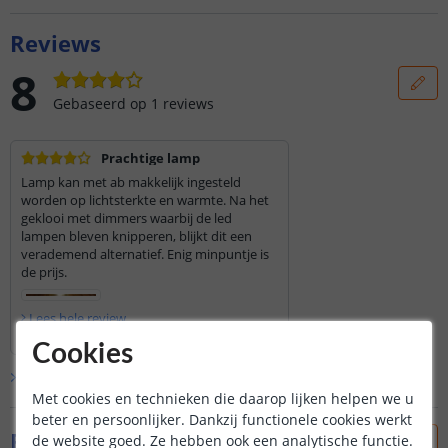
Reviews
8
Gebaseerd op
1
reviews
Prachtige lamp
Lamp kan met ab makkelijk ingesteld
worden op lichtsterkte en warmte. Na het
geklooi met dimmers waarbij de led
lampen bleven knipperen, blijkt dit een
verademend alternatief. Enig minpuntje is
de prijs.
Lees hele review
Mark
|
30 december 2022
Cookies
Bekijk alle
1
reviews
Met cookies en technieken die daarop lijken helpen we u
beter en persoonlijker. Dankzij functionele cookies werkt
Foto's van klanten
de website goed. Ze hebben ook een analytische functie.