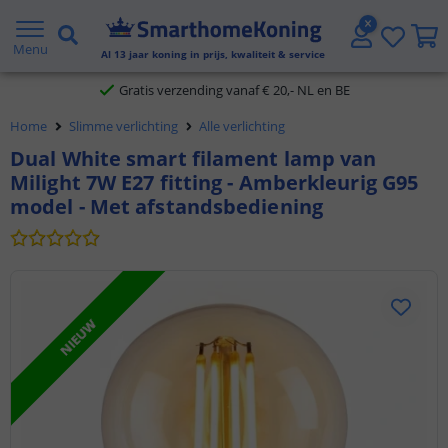
2 jaar garantie
Menu
Al
13
jaar koning in prijs, kwaliteit & service
Gratis verzending vanaf € 20,- NL en BE
Home
Slimme verlichting
Alle verlichting
Klantbeoordeling 9.1
Dual White smart filament lamp van
Milight 7W E27 fitting - Amberkleurig G95
Voor 23:45 uur besteld,
morgen in huis
model - Met afstandsbediening
NIEUW