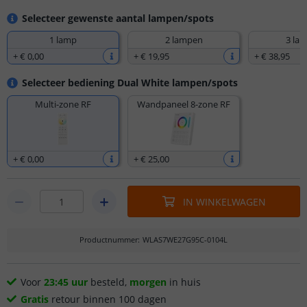
Selecteer gewenste aantal lampen/spots
1 lamp
2 lampen
3 la
+
€ 0
,
00
+
€ 19
,
95
+
€ 38
,
95
Selecteer bediening Dual White lampen/spots
Multi-zone RF
Wandpaneel 8-zone RF
+
€ 0
,
00
+
€ 25
,
00
IN WINKELWAGEN
Productnummer
:
WLAS7WE27G95C-0104L
Voor
23:45 uur
besteld,
morgen
in huis
Gratis
retour binnen 100 dagen