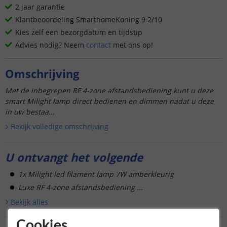
2 jaar garantie
Klantbeoordeling SmarthomeKoning 9.2/10
Kies zelf een bezorgdatum en tijdstip
Advies nodig? Neem
contact
met ons op!
Omschrijving
Met de inbegrepen RF 4-zone afstandsbediening kunt u deze
smart Milight lamp direct bedienen en dimmen nadat u deze
in uw bestaa...
Bekijk volledige omschrijving
U ontvangt het volgende
1x Milight led filament lamp 7W amberkleurig
Luxe RF 4-zone afstandsbediening ...
Bekijk alle
s
Cookies