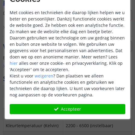
Reviews
Met cookies en technieken die daarop lijken helpen we u
Dit product is nog niet beoordeeld door onze klanten.
beter en persoonlijker. Dankzij functionele cookies werkt
de website goed. Ze hebben ook een analytische functie.
Bekijk alle
0
reviews
Zo maken we de website elke dag een beetje beter.
Daarom gebruiken we technologie om uw gedrag binnen
en buiten onze website te volgen. We gebruiken uw
Vraag & antwoord
gegevens voor het personaliseren van advertenties. Dat
doen we op een anonieme manier.
Meer weten?
Lees
Er is nog geen vraag gesteld over dit product.
hier
alles over onze cookie- en privacyverklaring. Klik op
Bekijk alle
Vraag & antwoord
'Accepteer' om te accepteren.
Kiest u voor
weigeren
?
Dan plaatsen we alleen
Specificaties
functionele en analytische cookies en gebruiken we
technieken die daarop lijken. U kunt uw voorkeuren later
Kleur
Dual White: warm en koud wit
nog aanpassen op de voorkeuren pagina.
Maximaal verbruik
7 Watt
Accepteer
Vergelijkbaar met
Gloeilamp 50 watt
Kleurtemperatuur (Kelvin)
2200 - 6500
(instelbaar)