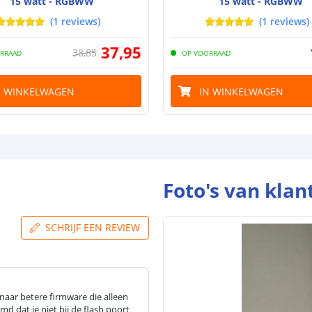
15 watt - RGBWW
15 watt - RGBWW
(
1
reviews
)
(
1
reviews
)
37
,
95
38
,
85
RRAAD
OP VOORRAAD
N WINKELWAGEN
IN WINKELWAGEN
Foto's van klan
SCHRIJF EEN REVIEW
 naar betere firmware die alleen
md dat je niet bij de flash poort