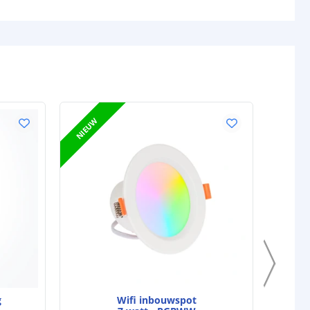
NIEUW
g
Wifi inbouwspot