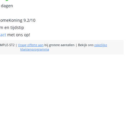
0 dagen
homeKoning 9.2/10
m en tijdstip
tact
met ons op!
MPLE-ST2
|
Vraag offerte aan
bij grotere aantallen
|
Bekijk ons
zakelijke
klantenprogramma