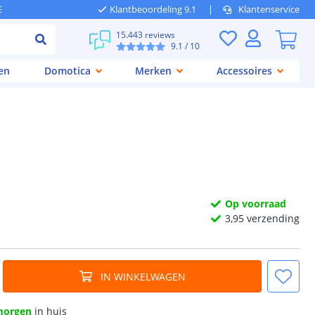
E
Klantbeoordeling 9.1
Klantenservice
15.443 reviews
9.1
/ 10
en
Domotica
Merken
Accessoires
Op voorraad
3,
95
verzending
IN WINKELWAGEN
morgen
in huis