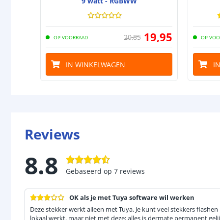
9 watt - RGBWW
19
,
95
20
,
85
OP VOORRAAD
OP VOO
IN WINKELWAGEN
I
Reviews
8.8
Gebaseerd op
7
reviews
OK als je met Tuya software wil werken
Deze stekker werkt alleen met Tuya. Je kunt veel stekkers flashen
lokaal werkt, maar niet met deze; alles is dermate permanent gelij