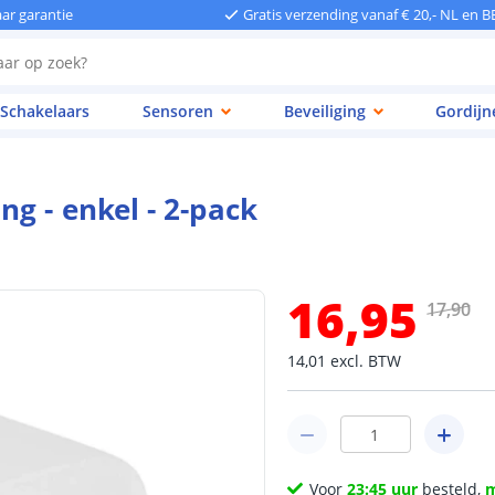
aar garantie
Gratis verzending vanaf € 20,- NL en B
Schakelaars
Sensoren
Beveiliging
Gordijn
g - enkel - 2-pack
16
,
95
17
,
90
14
,
01
excl.
BTW
Voor
23:45 uur
besteld,