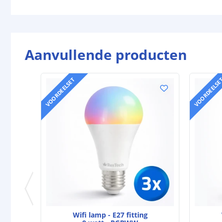
Aanvullende producten
VOORDEELSET
VOORDEELSE
Wifi lamp - E27 fitting