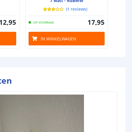
7 watt - RGBWW
(
1
reviews
)
12
,
95
17
,
95
OP VOORRAAD
OP VO
IN WINKELWAGEN
I
ten