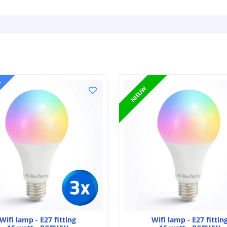
T
NIEUW
Wifi lamp - E27 fitting
Wifi lamp - E27 fittin