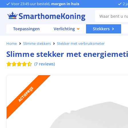
Voor 23:45 uur besteld,
morgen in huis
2 j
Toepassingen
Verlichting
Stekkers
Home
Slimme stekkers
Stekker met verbruiksmeter
Slimme stekker met energiemetin
(
7
reviews
)
ACTIEPRIJS