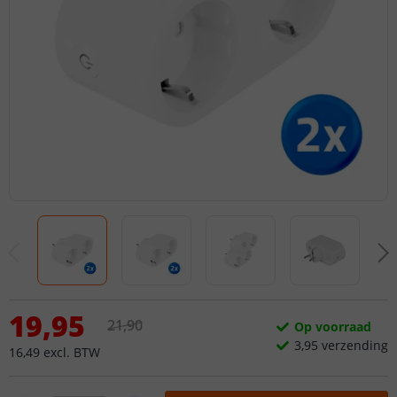
19
,
95
21
,
90
Op voorraad
3,
95
verzending
16
,
49
excl.
BTW