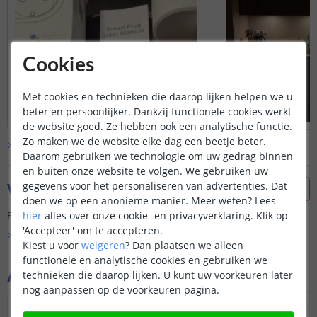
Cookies
Met cookies en technieken die daarop lijken helpen we u
beter en persoonlijker. Dankzij functionele cookies werkt
de website goed. Ze hebben ook een analytische functie.
Zo maken we de website elke dag een beetje beter.
Bekijk alle
klantfoto’s
Daarom gebruiken we technologie om uw gedrag binnen
en buiten onze website te volgen. We gebruiken uw
Vraag & antwoord
gegevens voor het personaliseren van advertenties. Dat
doen we op een anonieme manier.
Meer weten?
Lees
hier
alles over onze cookie- en privacyverklaring. Klik op
Er is nog geen vraag gesteld over dit product.
'Accepteer' om te accepteren.
Bekijk alle
Vraag & antwoord
Kiest u voor
weigeren
?
Dan plaatsen we alleen
functionele en analytische cookies en gebruiken we
Aanvullende producten
technieken die daarop lijken. U kunt uw voorkeuren later
nog aanpassen op de voorkeuren pagina.