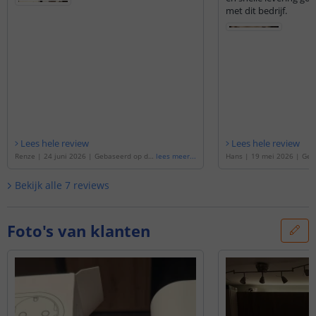
met dit bedrijf.
Lees hele review
Lees hele review
Renze
|
24 juni 2026
|
Gebaseerd op de
lees meer
...
Hans
|
19 mei 2026
|
Geb
'
Slimme stekker - dubbel - Met energieme
Slimme stekker - dubbel -
ting
'
ting
'
Bekijk alle
7
reviews
Foto's van klanten