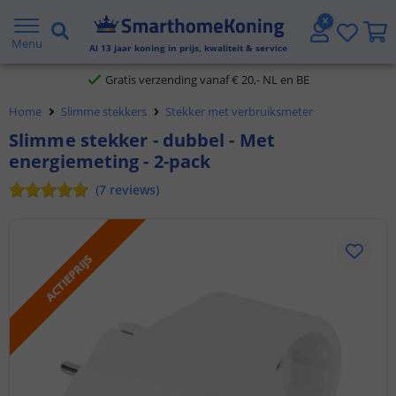
2 jaar garantie
Menu
Al
13
jaar koning in prijs, kwaliteit & service
Gratis verzending vanaf € 20,- NL en BE
Home
Slimme stekkers
Stekker met verbruiksmeter
Klantbeoordeling 9.1
Slimme stekker - dubbel - Met
energiemeting - 2-pack
Voor 23:45 uur besteld,
morgen in huis
(
7
reviews
)
ACTIEPRIJS