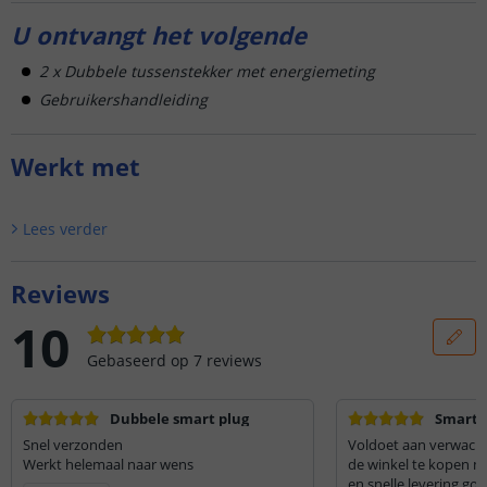
U ontvangt het volgende
2 x Dubbele tussenstekker met energiemeting
Gebruikershandleiding
Werkt met
Lees verder
Reviews
10
Gebaseerd op
7
reviews
Dubbele smart plug
Smart 
Snel verzonden
Voldoet aan verwacht
Werkt helemaal naar wens
de winkel te kopen m
en snelle levering go