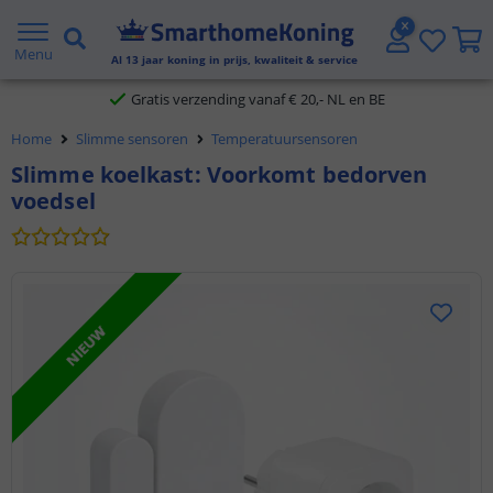
2 jaar garantie
Menu
Al
13
jaar koning in prijs, kwaliteit & service
Gratis verzending vanaf € 20,- NL en BE
Home
Slimme sensoren
Temperatuursensoren
Klantbeoordeling 9.1
Slimme koelkast: Voorkomt bedorven
voedsel
Voor 23:45 uur besteld,
morgen in huis
NIEUW