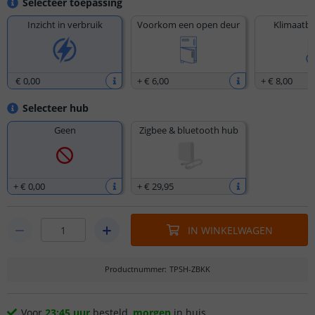
Selecteer toepassing
Inzicht in verbruik
Voorkom een open deur
Klimaatbe
€ 0
,
00
+
€ 6
,
00
+
€ 8
,
00
Selecteer hub
Geen
Zigbee & bluetooth hub
+
€ 0
,
00
+
€ 29
,
95
IN WINKELWAGEN
Productnummer
:
TPSH-ZBKK
Voor
23:45 uur
besteld,
morgen
in huis