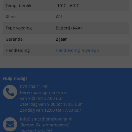
Temp. bereik
-10°C - 60°C
Kleur
Wit
Type voeding
Batterij (AAA)
Garantie
2 jaar
Handleiding
Handleiding Tuya app
Hulp nodig?
073 704 11 03
Bereikbaar op ma t/m vr
van 9.00 tot 22.00 uur
Zaterdag van 9.00 tot 17.00 uur
Zondag van 12.00 tot 17.00 uur
info@smarthomekoning.nl
Binnen 24 uur antwoord,
meestal sneller!