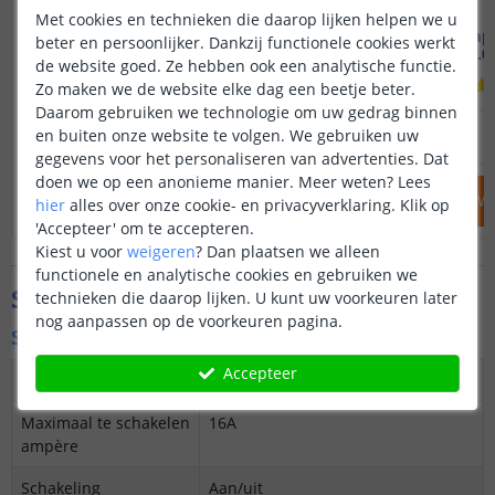
Met cookies en technieken die daarop lijken helpen we u
Slimme temperatuursensor
Slimme tempe
beter en persoonlijker. Dankzij functionele cookies werkt
Zigbee 3.0
Zigbee 3.0 
de website goed. Ze hebben ook een analytische functie.
Zo maken we de website elke dag een beetje beter.
Daarom gebruiken we technologie om uw gedrag binnen
12
,
95
en buiten onze website te volgen. We gebruiken uw
OP VOORRAAD
OP VOORRAAD
gegevens voor het personaliseren van advertenties. Dat
doen we op een anonieme manier.
Meer weten?
Lees
IN WINKELWAGEN
IN WINKELW
hier
alles over onze cookie- en privacyverklaring. Klik op
'Accepteer' om te accepteren.
Kiest u voor
weigeren
?
Dan plaatsen we alleen
functionele en analytische cookies en gebruiken we
Specificaties
technieken die daarop lijken. U kunt uw voorkeuren later
nog aanpassen op de voorkeuren pagina.
Slimme stekker
Accepteer
Protocol
Wifi (2,4 GHz)
Maximaal te schakelen
16A
ampère
Schakeling
Aan/uit