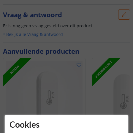
Vraag & antwoord
Er is nog geen vraag gesteld over dit product.
Bekijk alle
Vraag & antwoord
Aanvullende producten
VOORDEELSET
NIEUW
Cookies