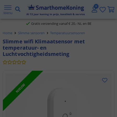
2 jaar garantie
Menu
Al
13
jaar koning in prijs, kwaliteit & service
Gratis verzending vanaf € 20,- NL en BE
Home
Slimme sensoren
Temperatuursensoren
Klantbeoordeling 9.1
Slimme wifi Klimaatsensor met
temperatuur- en
Voor 23:45 uur besteld,
morgen in huis
Luchtvochtigheidsmeting
NIEUW