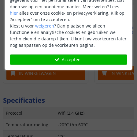
gegevens voor het personaliseren van advertenties. Dat
doen we op een anonieme manier.
Meer weten?
Lees
hier
alles over onze cookie- en privacyverklaring. Klik op
'Accepteer' om te accepteren.
Kiest u voor
weigeren
?
Dan plaatsen we alleen
Slimme klimaatsensor
Aqara klim
functionele en analytische cookies en gebruiken we
Op wifi
W100 |
technieken die daarop lijken. U kunt uw voorkeuren later
(
1
reviews
)
nog aanpassen op de voorkeuren pagina.
19
,
95
OP VOORRAAD
OP VOORRAAD
Accepteer
IN WINKELWAGEN
IN WINKELW
Specificaties
Protocol
Wifi (2,4 GHz)
Temperatuur meting
-20°C t/m 60°C
Temperatuur
1°C