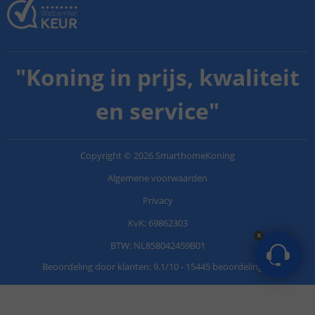
"
Koning in prijs, kwaliteit
en service
"
Copyright
©
2026
SmarthomeKoning
Algemene voorwaarden
Privacy
KvK: 69862303
BTW: NL858042459B01
Beoordeling door klanten:
9.1
/
10
-
15445 beoordelingen