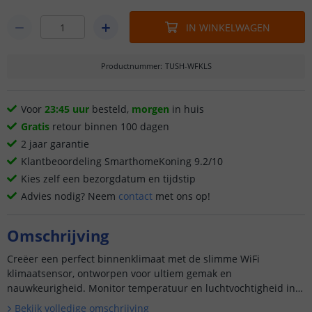
IN WINKELWAGEN
Productnummer
:
TUSH-WFKLS
Voor
23:45 uur
besteld,
morgen
in huis
Gratis
retour binnen 100 dagen
2 jaar garantie
Klantbeoordeling SmarthomeKoning 9.2/10
Kies zelf een bezorgdatum en tijdstip
Advies nodig? Neem
contact
met ons op!
Omschrijving
Creëer een perfect binnenklimaat met de slimme WiFi
klimaatsensor, ontworpen voor ultiem gemak en
nauwkeurigheid. Monitor temperatuur en luchtvochtigheid in
real-time via de SmartLife-app en houd je omgeving altijd
Bekijk volledige omschrijving