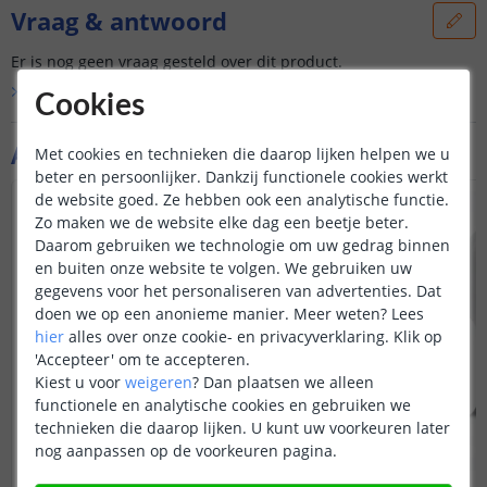
Vraag & antwoord
Er is nog geen vraag gesteld over dit product.
Bekijk alle
Vraag & antwoord
Cookies
Aanvullende producten
Met cookies en technieken die daarop lijken helpen we u
beter en persoonlijker. Dankzij functionele cookies werkt
de website goed. Ze hebben ook een analytische functie.
Zo maken we de website elke dag een beetje beter.
Daarom gebruiken we technologie om uw gedrag binnen
en buiten onze website te volgen. We gebruiken uw
gegevens voor het personaliseren van advertenties. Dat
doen we op een anonieme manier.
Meer weten?
Lees
hier
alles over onze cookie- en privacyverklaring. Klik op
'Accepteer' om te accepteren.
Kiest u voor
weigeren
?
Dan plaatsen we alleen
functionele en analytische cookies en gebruiken we
technieken die daarop lijken. U kunt uw voorkeuren later
nog aanpassen op de voorkeuren pagina.