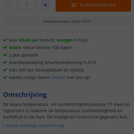
IN WINKELWAGEN
Productnummer
:
AQSH-TVST1
Voor
23:45 uur
besteld,
morgen
in huis
Gratis
retour binnen 100 dagen
2 jaar garantie
Klantbeoordeling SmarthomeKoning 9.2/10
Kies zelf een bezorgdatum en tijdstip
Advies nodig? Neem
contact
met ons op!
Omschrijving
De Aqara temperatuur- en luchtvochtigheidssensor T1 meet en
registreert in realtime de temperatuur, luchtvochtigheid en
luchtdruk in uw huis. De huidige en historische gegevens kunt
u bekijken in de app. Ook kan de sensor andere slimme a...
Bekijk volledige omschrijving