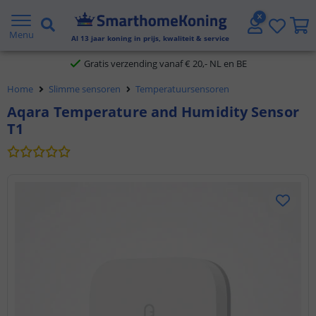
2 jaar garantie
Menu
Al
13
jaar koning in prijs, kwaliteit & service
Gratis verzending vanaf € 20,- NL en BE
Home
Slimme sensoren
Temperatuursensoren
Klantbeoordeling 9.1
Aqara Temperature and Humidity Sensor
T1
Voor 23:45 uur besteld,
morgen in huis