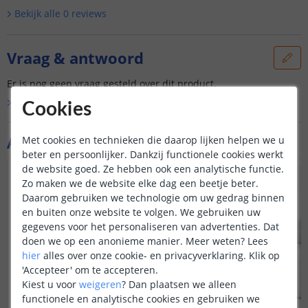
Bekijk alle
0
reviews
Vraag & antwoord
Er is nog geen vraag gesteld over dit product.
Bekijk alle
Vraag & antwoord
Cookies
Aanvullende producten
Met cookies en technieken die daarop lijken helpen we u
beter en persoonlijker. Dankzij functionele cookies werkt
de website goed. Ze hebben ook een analytische functie.
ACTIEPRIJS
Zo maken we de website elke dag een beetje beter.
Daarom gebruiken we technologie om uw gedrag binnen
en buiten onze website te volgen. We gebruiken uw
gegevens voor het personaliseren van advertenties. Dat
doen we op een anonieme manier.
Meer weten?
Lees
hier
alles over onze cookie- en privacyverklaring. Klik op
'Accepteer' om te accepteren.
Kiest u voor
weigeren
?
Dan plaatsen we alleen
functionele en analytische cookies en gebruiken we