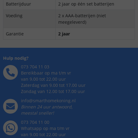
Batterijduur
2 jaar op één set batterijen
Voeding
2 x AAA-batterijen (niet
meegeleverd)
Garantie
2 jaar
Hulp nodig?
073 704 11 03
Bereikbaar op ma t/m vr
van 9.00 tot 22.00 uur
Zaterdag van 9.00 tot 17.00 uur
Zondag van 12.00 tot 17.00 uur
info@smarthomekoning.nl
Binnen 24 uur antwoord,
meestal sneller!
073 704 11 00
Whatsapp op ma t/m vr
van 9.00 tot 22.00 uur