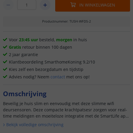
IN WINKELWAGEN
Productnummer
:
TUSH-WFDS-2
Voor
23:45 uur
besteld,
morgen
in huis
Gratis
retour binnen 100 dagen
2 jaar garantie
Klantbeoordeling SmarthomeKoning 9.2/10
Kies zelf een bezorgdatum en tijdstip
Advies nodig? Neem
contact
met ons op!
Omschrijving
Beveilig je huis slim en eenvoudig met deze slimme wifi
deursensoren. Deze compacte krachtpatsesr zorgen voor real-
time meldingen en moeiteloze integratie met de SmartLife app.
Dankzij slimme technologie en een strak design voel jij je v...
Bekijk volledige omschrijving