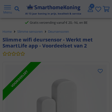
2 jaar garantie
Menu
Al
13
jaar koning in prijs, kwaliteit & service
Gratis verzending vanaf € 20,- NL en BE
Home
Slimme sensoren
Deursensoren
Klantbeoordeling 9.1
Slimme wifi deursensor - Werkt met
SmartLife app - Voordeelset van 2
Voor 23:45 uur besteld,
morgen in huis
VOORDEELSET