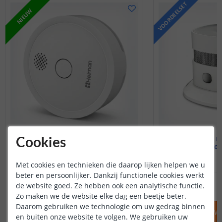
VOORDEELSET
NIEUW
Heiman rookmelder
Heiman r
Cookies
Wifi - zonder hub
Zigbee - voor
Met cookies en technieken die daarop lijken helpen we u
beter en persoonlijker. Dankzij functionele cookies werkt
32
,
95
OP VOORRAAD
OP VOORRAAD
de website goed. Ze hebben ook een analytische functie.
Zo maken we de website elke dag een beetje beter.
Daarom gebruiken we technologie om uw gedrag binnen
IN WINKELWAGEN
IN WINKELW
en buiten onze website te volgen. We gebruiken uw