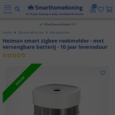
Gratis verzending vanaf € 20,- NL en BE
Menu
Al
13
jaar koning in prijs, kwaliteit & service
Klantbeoordeling 9.1
Home
Slimme sensoren
Alle sensoren
Voor 23:45 uur besteld,
morgen in huis
Heiman smart zigbee rookmelder - met
vervangbare batterij - 10 jaar levensduur
NIEUW