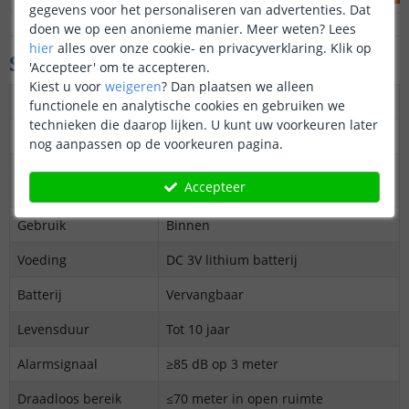
gegevens voor het personaliseren van advertenties. Dat
doen we op een anonieme manier.
Meer weten?
Lees
hier
alles over onze cookie- en privacyverklaring. Klik op
Specificaties
'Accepteer' om te accepteren.
Kiest u voor
weigeren
?
Dan plaatsen we alleen
Type
Slimme rookmelder
functionele en analytische cookies en gebruiken we
technieken die daarop lijken. U kunt uw voorkeuren later
Protocol
Zigbee
nog aanpassen op de voorkeuren pagina.
Geschikt voor
Home Assistant, Homey en andere
Accepteer
Zigbee systemen
Gebruik
Binnen
Voeding
DC 3V lithium batterij
Batterij
Vervangbaar
Levensduur
Tot 10 jaar
Alarmsignaal
≥85 dB op 3 meter
Draadloos bereik
≤70 meter in open ruimte