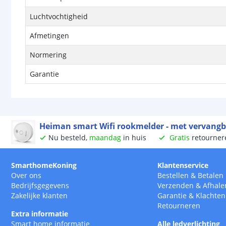
Luchtvochtigheid
Afmetingen
Normering
Garantie
Heiman smart Wifi rookmelder - met vervangbar
Nu besteld,
maandag
in huis
Gratis
retourner
SmarthomeKoning
Klantenservice
Over ons
Bestellen
&
Betalen
Bedrijfsgegevens
Verzenden
&
Afhale
Zakelijke klanten
Garantie
&
Klachten
Retourneren
Extra informatie
Smart home informatie
Alle ledverlichting