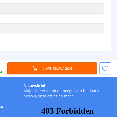
IN WINKELWAGEN
gd
Nieuwsbrief
Altijd als eerste op de hoogte van het laatste
nieuws, onze acties en meer.
uur
ur