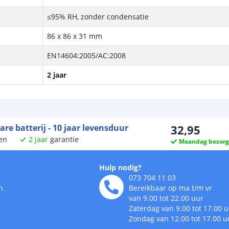
≤95% RH, zonder condensatie
86 x 86 x 31 mm
EN14604:2005/AC:2008
2 jaar
e batterij - 10 jaar levensduur
32
,
95
en
2
jaar
garantie
Maandag bezor
Hulp nodig?
073 704 11 03
n
Bereikbaar op ma t/m vr
van 9.00 tot 22.00 uur
Zaterdag van 9.00 tot 17.00 
Zondag van 12.00 tot 17.00 u