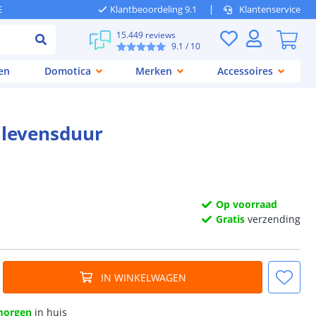
E
Klantbeoordeling 9.1
Klantenservice
15.449 reviews
9.1
/ 10
en
Domotica
Merken
Accessoires
 levensduur
Op voorraad
Gratis
verzending
IN WINKELWAGEN
morgen
in huis