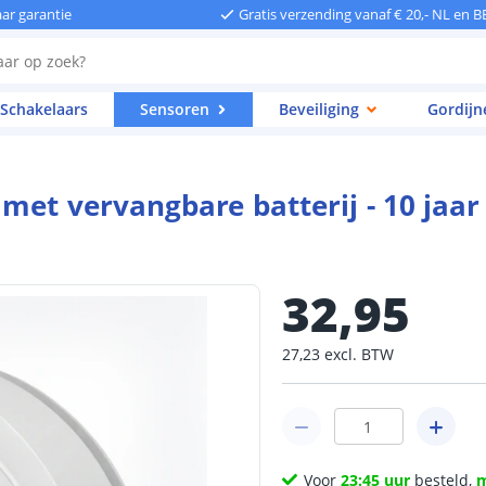
aar garantie
Gratis verzending vanaf € 20,- NL en B
Schakelaars
Sensoren
Beveiliging
Gordijn
met vervangbare batterij - 10 jaar
32
,
95
27
,
23
excl.
BTW
Voor
23:45 uur
besteld,