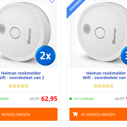
T
VOORDEELSET
Heiman rookmelder
Heiman rookmelder
ifi - voordeelset van 2
Wifi - voordeelset van
62
,
95
65
,
90
98
,
85
RRAAD
OP VOORRAAD
N WINKELWAGEN
IN WINKELWAGEN