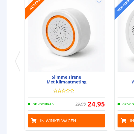
VOORDEELSE
ACTIEPRIJS
Slimme sirene
Met klimaatmeting
W
24
,
95
29
,
95
OP VOORRAAD
OP VOO
IN WINKELWAGEN
I