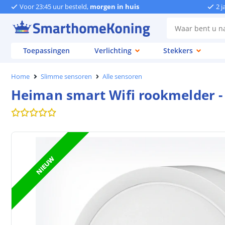
Voor 23:45 uur besteld,
morgen in huis
2 j
Toepassingen
Verlichting
Stekkers
Home
Slimme sensoren
Alle sensoren
Heiman smart Wifi rookmelder - 
NIEUW