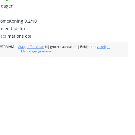
0 dagen
homeKoning 9.2/10
m en tijdstip
tact
met ons op!
-WFRMHM
|
Vraag offerte aan
bij grotere aantallen
|
Bekijk ons
zakelijke
klantenprogramma