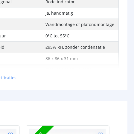
ignaal
Rode indicator
Ja, handmatig
Wandmontage of plafondmontage
uur
0°C tot 55°C
eid
≤95% RH, zonder condensatie
86 x 86 x 31 mm
EN14604:2005/AC:2008
ificaties
2 jaar