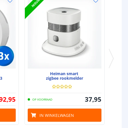
NIEUW
Heiman smart
 3
zigbee rookmelder
92
,
95
37
,
95
OP VOORRAAD
IN WINKELWAGEN