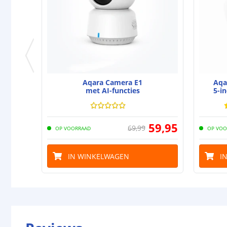
Aqara Camera E1
Aqa
met AI-functies
5-in
59
,
95
69
,
99
OP VOORRAAD
OP VOO
IN WINKELWAGEN
I