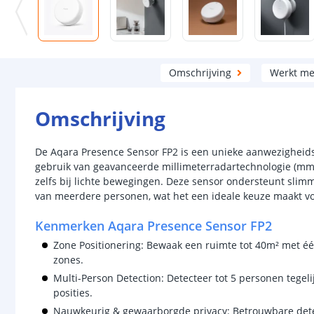
Omschrijving
Werkt me
Omschrijving
De Aqara Presence Sensor FP2 is een unieke aanwezigheids
gebruik van geavanceerde millimeterradartechnologie (m
zelfs bij lichte bewegingen. Deze sensor ondersteunt slimm
van meerdere personen, wat het een ideale keuze maakt vo
Kenmerken Aqara Presence Sensor FP2
Zone Positionering: Bewaak een ruimte tot 40m² met é
zones.
Multi-Person Detection: Detecteer tot 5 personen tegeli
posities.
Nauwkeurig & gewaarborgde privacy: Betrouwbare detec