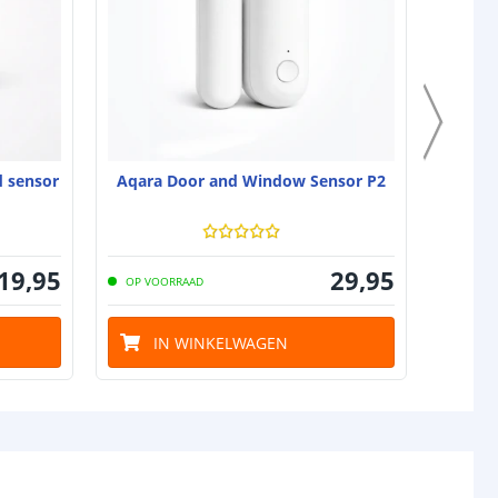
d sensor
Aqara Door and Window Sensor P2
19
,
95
29
,
95
OP VOORRAAD
OP VO
IN WINKELWAGEN
I