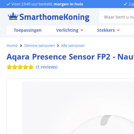
Voor 23:45 uur besteld,
morgen in huis
2 j
Toepassingen
Verlichting
Stekkers
Home
Slimme sensoren
Alle sensoren
Aqara Presence Sensor FP2 - Nau
(
1
reviews
)