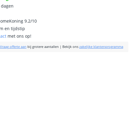
0 dagen
homeKoning 9.2/10
m en tijdstip
tact
met ons op!
Vraag offerte aan
bij grotere aantallen
|
Bekijk ons
zakelijke klantenprogramma