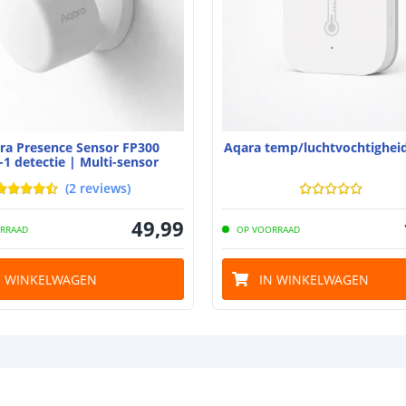
ra Presence Sensor FP300
Aqara temp/luchtvochtighei
-1 detectie | Multi-sensor
(
2
reviews
)
49
,
99
RRAAD
OP VOORRAAD
N WINKELWAGEN
IN WINKELWAGEN