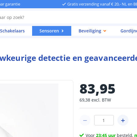
aar garantie
Gratis verzending vanaf € 20,- NL en B
Schakelaars
Sensoren
Beveiliging
Gordijn
wkeurige detectie en geavanceerde
83
,
95
69
,
38
excl.
BTW
Voor
23:45 uur
besteld,