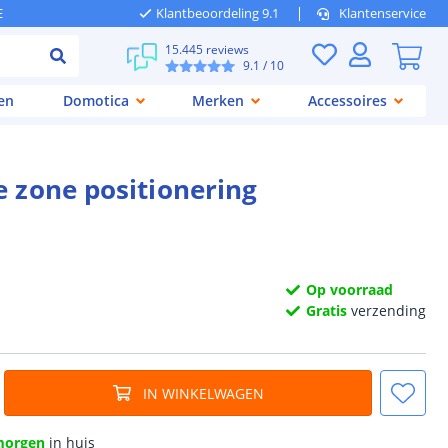
E
Klantbeoordeling 9.1
Klantenservice
15.445 reviews
9.1
/ 10
en
Domotica
Merken
Accessoires
 zone positionering
Op voorraad
Gratis
verzending
IN WINKELWAGEN
morgen
in huis