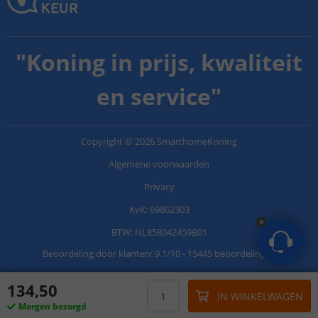
"
Koning in prijs, kwaliteit
en service
"
Copyright
©
2026
SmarthomeKoning
Algemene voorwaarden
Privacy
KvK: 69862303
BTW: NL858042459B01
Beoordeling door klanten:
9.1
/
10
-
15445 beoordelingen
134
,
50
IN WINKELWAGEN
Morgen bezorgd