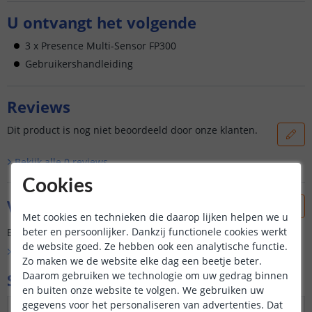
U ontvangt het volgende
3 x Presence Multi-Sensor FP300
Gebruikershandleiding
Reviews
Dit product is nog niet beoordeeld door onze klanten.
Bekijk alle
0
reviews
Cookies
Vraag & antwoord
Met cookies en technieken die daarop lijken helpen we u
beter en persoonlijker. Dankzij functionele cookies werkt
Er is nog geen vraag gesteld over dit product.
de website goed. Ze hebben ook een analytische functie.
Bekijk alle
Vraag & antwoord
Zo maken we de website elke dag een beetje beter.
Daarom gebruiken we technologie om uw gedrag binnen
Specificaties
en buiten onze website te volgen. We gebruiken uw
gegevens voor het personaliseren van advertenties. Dat
Protocol
Zigbee 3.0, Thread, Bluetooth