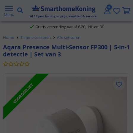
2 jaar garantie
Menu
Al
13
jaar koning in prijs, kwaliteit & service
Gratis verzending vanaf € 20,- NL en BE
Home
Slimme sensoren
Alle sensoren
Klantbeoordeling 9.1
Aqara Presence Multi-Sensor FP300 | 5-in-1
detectie | Set van 3
Voor 23:45 uur besteld,
morgen in huis
VOORDEELSET