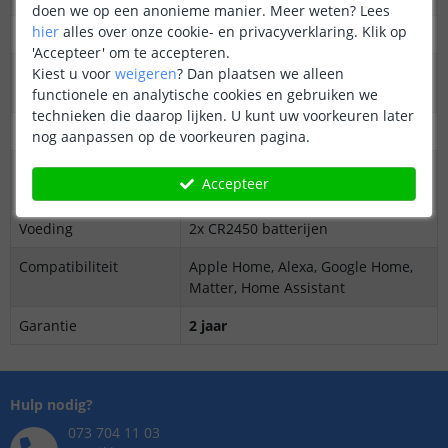
doen we op een anonieme manier.
Meer weten?
Lees
hier
alles over onze cookie- en privacyverklaring. Klik op
Detectietechnologie
PIR + mmWave radar (60 GHz)
'Accepteer' om te accepteren.
Sensoren
beweging, radar, licht, temperatuur
Kiest u voor
weigeren
?
Dan plaatsen we alleen
en vochtigheid
functionele en analytische cookies en gebruiken we
technieken die daarop lijken. U kunt uw voorkeuren later
Afmetingen
42 × 42 × 50 mm
nog aanpassen op de voorkeuren pagina.
Montage
Muur, plafond of magnetisch
Accepteer
oppervlak
Voeding
2x CR2450 batterijen
Compatibiliteit
Apple Home, Alexa, Google Home,
Matter, Home Assistant
Garantie
2 jaar
Hulp nodig?
073 704 11 03