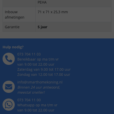
PEHA
Inbouw
71 x 71 x 25,3 mm
afmetingen
Garantie
5 jaar
Hulp nodig?
073 704 11 03
Bereikbaar op ma t/m vr
van 9.00 tot 22.00 uur
Zaterdag van 9.00 tot 17.00 uur
Zondag van 12.00 tot 17.00 uur
info@smarthomekoning.nl
Binnen 24 uur antwoord,
meestal sneller!
073 704 11 00
Whatsapp op ma t/m vr
van 9.00 tot 22.00 uur