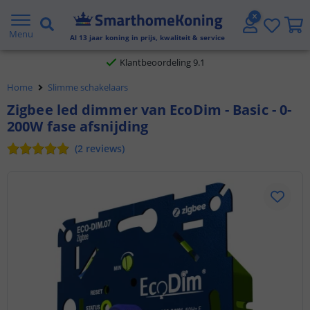
Gratis verzending vanaf € 20,- NL en BE
Menu
Al
13
jaar koning in prijs, kwaliteit & service
Klantbeoordeling 9.1
Voor 23:45 uur besteld,
morgen in huis
Home
Slimme schakelaars
Zigbee led dimmer van EcoDim - Basic - 0-
200W fase afsnijding
(
2
reviews
)