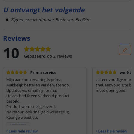
U ontvangt het volgende
Zigbee smart dimmer Basic van EcoDim
Reviews
10
Gebaseerd op
2
reviews
Prima service
werkt a
Mijn aankoop ervaring is prima.
zet eenvoudige mont
Makkelijk bestellen via de webshop.
snel, eenvoudig te be
Updates via email zijn prima.
moet doen goed.
Helaas had ik een verkeerd product
besteld.
Product werd.snel geleverd.
Na retour, ook snel geld weer terug.
Keurige webshop.
Lees hele review
Lees hele review