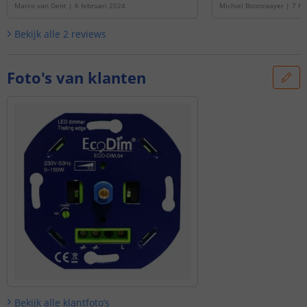
Marco van Gent
|
6 februari 2024
Michiel Boonzaayer
|
7 fe
Bekijk alle
2
reviews
Foto's van klanten
Bekijk alle
klantfoto’s