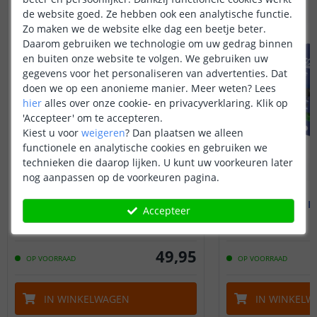
de website goed. Ze hebben ook een analytische functie.
Zo maken we de website elke dag een beetje beter.
Daarom gebruiken we technologie om uw gedrag binnen
en buiten onze website te volgen. We gebruiken uw
gegevens voor het personaliseren van advertenties. Dat
doen we op een anonieme manier.
Meer weten?
Lees
hier
alles over onze cookie- en privacyverklaring. Klik op
'Accepteer' om te accepteren.
Kiest u voor
weigeren
?
Dan plaatsen we alleen
functionele en analytische cookies en gebruiken we
technieken die daarop lijken. U kunt uw voorkeuren later
nog aanpassen op de voorkeuren pagina.
EcoDim - Zigbee module
EcoDim - 
250W led - Fase afsnijding
100W led - Fa
Accepteer
(
2
reviews
)
49
,
95
OP VOORRAAD
OP VOORRAAD
IN WINKELWAGEN
IN WINKELW