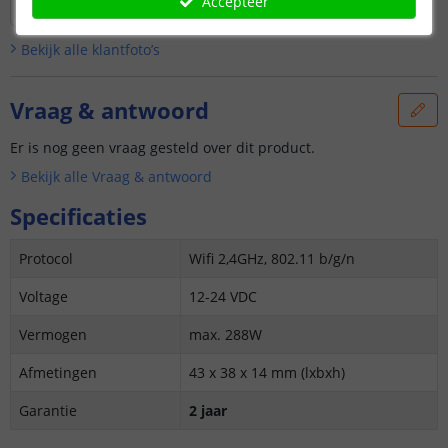
Accepteer
Bekijk alle
klantfoto’s
Vraag & antwoord
Er is nog geen vraag gesteld over dit product.
Bekijk alle
Vraag & antwoord
Specificaties
Protocol
Wifi 2,4GHz, 802.11 b/g/n
Voltage
12-24 VDC
Vermogen
max. 288W
Afmetingen
43 x 38 x 14 mm (lxbxh)
Garantie
2 jaar