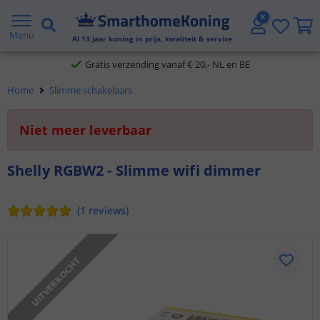
2 jaar garantie
Menu
Al
13
jaar koning in prijs, kwaliteit & service
Gratis verzending vanaf € 20,- NL en BE
Home
Slimme schakelaars
Klantbeoordeling 9.1
Niet meer leverbaar
Voor 23:45 uur besteld,
morgen in huis
Shelly RGBW2 - Slimme wifi dimmer
(
1
reviews
)
UITVERKOCHT