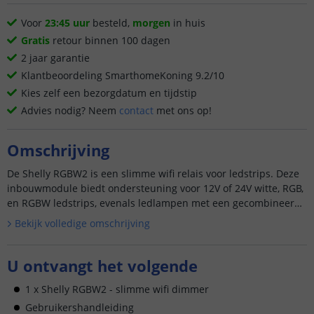
Voor
23:45 uur
besteld,
morgen
in huis
Gratis
retour binnen 100 dagen
2 jaar garantie
Klantbeoordeling SmarthomeKoning 9.2/10
Kies zelf een bezorgdatum en tijdstip
Advies nodig? Neem
contact
met ons op!
Omschrijving
De Shelly RGBW2 is een slimme wifi relais voor ledstrips. Deze
inbouwmodule biedt ondersteuning voor 12V of 24V witte, RGB,
en RGBW ledstrips, evenals ledlampen met een gecombineerd
vermogen van maximaal 288W. U kunt eenvoudig de verlich...
Bekijk volledige omschrijving
U ontvangt het volgende
1 x Shelly RGBW2 - slimme wifi dimmer
Gebruikershandleiding