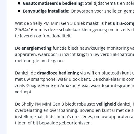
Geautomatiseerde bediening:
Stel tijdschema's en scè
Eenvoudige installatie:
Ontworpen voor snelle en gemakk
Wat de Shelly PM Mini Gen 3 uniek maakt, is het
ultra-com
29x34x16 mm is deze schakelaar klein genoeg om in zelfs d
te leveren op functionaliteit.
De
energiemeting
functie biedt nauwkeurige monitoring v
apparaten, waardoor u inzicht krijgt in uw verbruikspatron
met energie om te gaan.
Dankzij de
draadloze bediening
via wifi en bluetooth kunt
met uw smartphone, waar u ook bent. De schakelaar is co
zoals Google Home en Amazon Alexa, waardoor integratie 
verloopt.
De Shelly PM Mini Gen 3 biedt robuuste
veiligheid
dankzij 
overbelasting en overspanning. Bovendien kunt u met de 
instellen, zoals tijdschema's en scènes, om uw apparaten au
tijden of bij bepaalde gebeurtenissen.