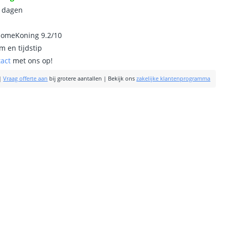
0 dagen
homeKoning 9.2/10
m en tijdstip
tact
met ons op!
|
Vraag offerte aan
bij grotere aantallen
|
Bekijk ons
zakelijke klantenprogramma