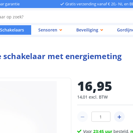
aar garantie
Gratis verzending vanaf € 20,- NL en B
Schakelaars
Sensoren
Beveiliging
Gordijn
e schakelaar met energiemeting
16
,
95
14
,
01
excl.
BTW
Voor
23:45 uur
besteld,