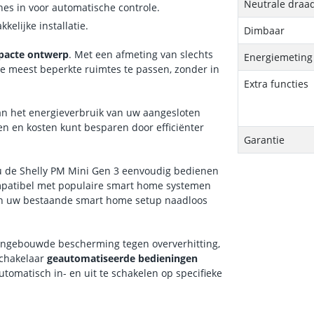
Neutrale draa
nes in voor automatische controle.
elijke installatie.
Dimbaar
pacte ontwerp
. Met een afmeting van slechts
Energiemeting
e meest beperkte ruimtes te passen, zonder in
Extra functies
an het energieverbruik van uw aangesloten
en en kosten kunt besparen door efficiënter
Garantie
 u de Shelly PM Mini Gen 3 eenvoudig bedienen
mpatibel met populaire smart home systemen
in uw bestaande smart home setup naadloos
ingebouwde bescherming tegen oververhitting,
schakelaar
geautomatiseerde bedieningen
tomatisch in- en uit te schakelen op specifieke