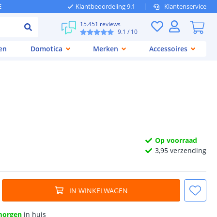
E
Klantbeoordeling 9.1
Klantenservice
15.451 reviews
9.1
/ 10
en
Domotica
Merken
Accessoires
Op voorraad
3,
95
verzending
IN WINKELWAGEN
morgen
in huis