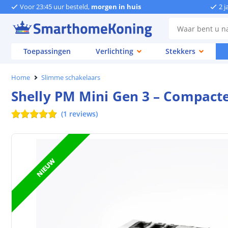
Voor 23:45 uur besteld,
morgen in huis
2 j
Toepassingen
Verlichting
Stekkers
Home
Slimme schakelaars
Shelly PM Mini Gen 3 – Compact
(
1
reviews
)
NIEUW