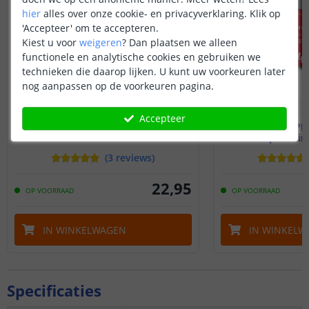
hier
alles over onze cookie- en privacyverklaring. Klik op
'Accepteer' om te accepteren.
Kiest u voor
weigeren
?
Dan plaatsen we alleen
functionele en analytische cookies en gebruiken we
technieken die daarop lijken. U kunt uw voorkeuren later
nog aanpassen op de voorkeuren pagina.
Accepteer
Shelly 1 Gen4
Shelly 1PM
Schakelen met Matter
Compacte i
(
3
reviews
)
22
,
95
OP VOORRAAD
OP VOORRAAD
IN WINKELWAGEN
IN WINKELW
Specificaties