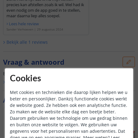
precies kan afstellen zoals ik wil. Wel had ik
even nodig om de app goed in te stellen,
maar daarna liep alles soepel.
Lees hele review
Sander Verhoeven
|
29 augustus 2024
Bekijk alle
1
reviews
Vraag & antwoord
Er is nog geen vraag gesteld over dit product.
Cookies
Bekijk alle
Vraag & antwoord
Met cookies en technieken die daarop lijken helpen we u
Aanvullende producten
beter en persoonlijker. Dankzij functionele cookies werkt
de website goed. Ze hebben ook een analytische functie.
Zo maken we de website elke dag een beetje beter.
Daarom gebruiken we technologie om uw gedrag binnen
en buiten onze website te volgen. We gebruiken uw
gegevens voor het personaliseren van advertenties. Dat
doen we op een anonieme manier.
Meer weten?
Lees