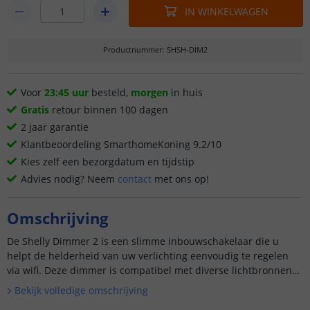
IN WINKELWAGEN
Productnummer
:
SHSH-DIM2
Voor
23:45 uur
besteld,
morgen
in huis
Gratis
retour binnen 100 dagen
2 jaar garantie
Klantbeoordeling SmarthomeKoning 9.2/10
Kies zelf een bezorgdatum en tijdstip
Advies nodig? Neem
contact
met ons op!
Omschrijving
De Shelly Dimmer 2 is een slimme inbouwschakelaar die u
helpt de helderheid van uw verlichting eenvoudig te regelen
via wifi. Deze dimmer is compatibel met diverse lichtbronnen
en vereist geen neutrale lijn, waardoor installatie in ouder...
Bekijk volledige omschrijving