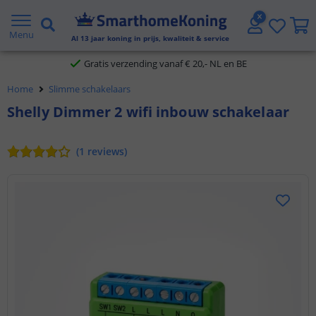
2 jaar garantie
Menu
Al
13
jaar koning in prijs, kwaliteit & service
Gratis verzending vanaf € 20,- NL en BE
Home
Slimme schakelaars
Klantbeoordeling 9.1
Shelly Dimmer 2 wifi inbouw schakelaar
Voor 23:45 uur besteld,
morgen in huis
(
1
reviews
)