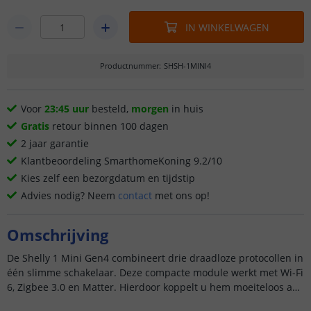
IN WINKELWAGEN
Productnummer
:
SHSH-1MINI4
Voor
23:45 uur
besteld,
morgen
in huis
Gratis
retour binnen 100 dagen
2 jaar garantie
Klantbeoordeling SmarthomeKoning 9.2/10
Kies zelf een bezorgdatum en tijdstip
Advies nodig? Neem
contact
met ons op!
Omschrijving
De Shelly 1 Mini Gen4 combineert drie draadloze protocollen in
één slimme schakelaar. Deze compacte module werkt met Wi-Fi
6, Zigbee 3.0 en Matter. Hierdoor koppelt u hem moeiteloos aan
uw bestaande smart home zonder extra hubs.