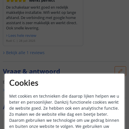
werkt perfect
De schakelaar werkt goed en redelijk
makkelijke installatie. Wifi werkt op lange
afstand. De verbinding met google home
assistant is zeer makkelijk en werkt direct.
Ook snelle levering.
Lees hele review
Rudi C.
|
28 juli 2025
Bekijk alle
1
reviews
Vraag & antwoord
Er is nog geen vraag gesteld over dit product.
Cookies
Bekijk alle
Vraag & antwoord
Met cookies en technieken die daarop lijken helpen we u
beter en persoonlijker. Dankzij functionele cookies werkt
Aanvullende producten
de website goed. Ze hebben ook een analytische functie.
Zo maken we de website elke dag een beetje beter.
Daarom gebruiken we technologie om uw gedrag binnen
en buiten onze website te volgen. We gebruiken uw