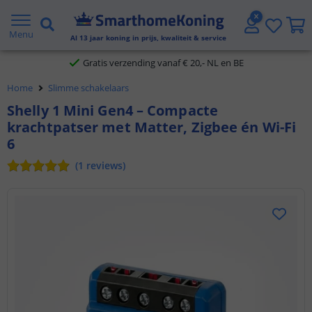
2 jaar garantie
Menu
Al
13
jaar koning in prijs, kwaliteit & service
Gratis verzending vanaf € 20,- NL en BE
Home
Slimme schakelaars
Klantbeoordeling 9.1
Shelly 1 Mini Gen4 – Compacte
krachtpatser met Matter, Zigbee én Wi-Fi
Voor 23:45 uur besteld,
morgen in huis
6
(
1
reviews
)