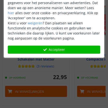
gegevens voor het personaliseren van advertenties. Dat
doen we op een anonieme manier.
Meer weten?
Lees
hier
alles over onze cookie- en privacyverklaring. Klik op
'Accepteer' om te accepteren.
Kiest u voor
weigeren
?
Dan plaatsen we alleen
functionele en analytische cookies en gebruiken we
technieken die daarop lijken. U kunt uw voorkeuren later
nog aanpassen op de voorkeuren pagina.
Accepteer
Shelly 1 Gen4
Shelly 1PM
Schakelen met Matter
Compacte i
(
3
reviews
)
22
,
95
OP VOORRAAD
OP VOORRAAD
IN WINKELWAGEN
IN WINKELW