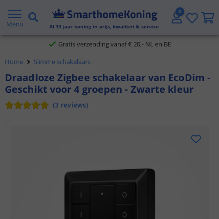
2 jaar garantie
Menu
Al
13
jaar koning in prijs, kwaliteit & service
Gratis verzending vanaf € 20,- NL en BE
Home
Slimme schakelaars
Klantbeoordeling 9.1
Draadloze Zigbee schakelaar van EcoDim -
Geschikt voor 4 groepen - Zwarte kleur
Voor 23:45 uur besteld,
morgen in huis
(
3
reviews
)