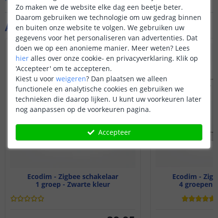
Zo maken we de website elke dag een beetje beter.
Daarom gebruiken we technologie om uw gedrag binnen
Aanvullende producten
en buiten onze website te volgen. We gebruiken uw
gegevens voor het personaliseren van advertenties. Dat
doen we op een anonieme manier.
Meer weten?
Lees
hier
alles over onze cookie- en privacyverklaring. Klik op
'Accepteer' om te accepteren.
Kiest u voor
weigeren
?
Dan plaatsen we alleen
functionele en analytische cookies en gebruiken we
technieken die daarop lijken. U kunt uw voorkeuren later
nog aanpassen op de voorkeuren pagina.
Accepteer
Ecodim - Zigbee schakelaar
Ecodim - Zigb
1 groep - Zwarte kleur
4 groepen -