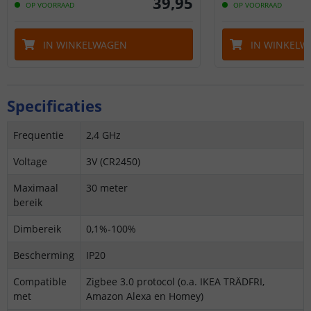
39
,
95
OP VOORRAAD
OP VOORRAAD
IN WINKELWAGEN
IN WINKELW
Specificaties
Frequentie
2,4 GHz
Voltage
3V (CR2450)
Maximaal
30 meter
bereik
Dimbereik
0,1%-100%
Bescherming
IP20
Compatible
Zigbee 3.0 protocol (o.a. IKEA TRÄDFRI,
met
Amazon Alexa en Homey)