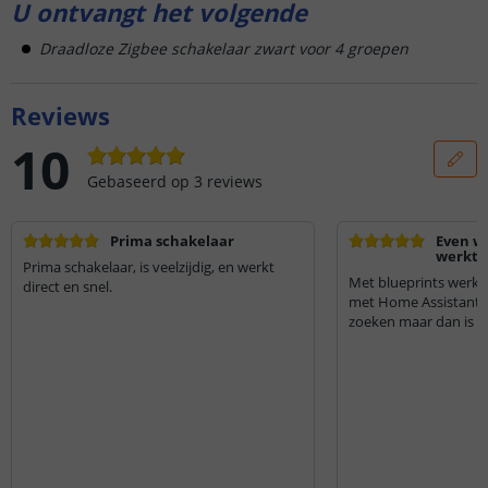
U ontvangt het volgende
Draadloze Zigbee schakelaar zwart voor 4 groepen
Reviews
10
Gebaseerd op
3
reviews
Prima schakelaar
Even w
werkt 
Prima schakelaar, is veelzijdig, en werkt
Met blueprints werkt
direct en snel.
met Home Assistant,
zoeken maar dan is he