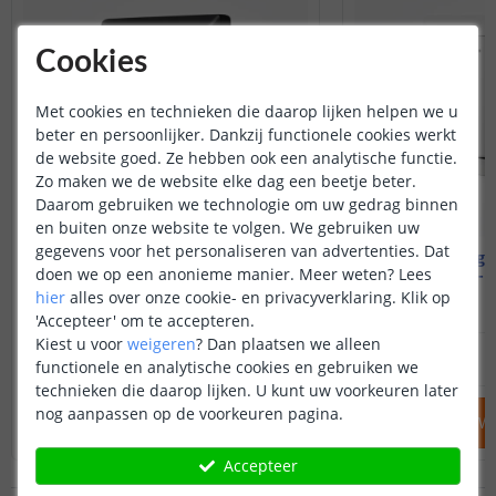
Cookies
Met cookies en technieken die daarop lijken helpen we u
beter en persoonlijker. Dankzij functionele cookies werkt
de website goed. Ze hebben ook een analytische functie.
Zo maken we de website elke dag een beetje beter.
Daarom gebruiken we technologie om uw gedrag binnen
en buiten onze website te volgen. We gebruiken uw
gegevens voor het personaliseren van advertenties. Dat
Ecodim - Zigbee schakelaar
Ecodim - Zigb
doen we op een anonieme manier.
Meer weten?
Lees
4 groepen - Zwarte kleur
1 groep - 
hier
alles over onze cookie- en privacyverklaring. Klik op
(
3
reviews
)
'Accepteer' om te accepteren.
Kiest u voor
weigeren
?
Dan plaatsen we alleen
44
,
95
OP VOORRAAD
OP VOORRAAD
functionele en analytische cookies en gebruiken we
technieken die daarop lijken. U kunt uw voorkeuren later
nog aanpassen op de voorkeuren pagina.
IN WINKELWAGEN
IN WINKELW
Accepteer