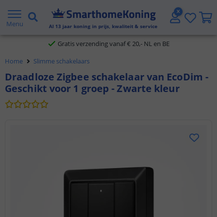
2 jaar garantie
Menu
Al
13
jaar koning in prijs, kwaliteit & service
Gratis verzending vanaf € 20,- NL en BE
Home
Slimme schakelaars
Klantbeoordeling 9.1
Draadloze Zigbee schakelaar van EcoDim -
Geschikt voor 1 groep - Zwarte kleur
Voor 23:45 uur besteld,
morgen in huis