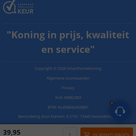
"
Koning in prijs, kwaliteit
en service
"
Copyright
©
2026
SmarthomeKoning
Algemene voorwaarden
Privacy
KvK: 69862303
BTW: NL858042459B01
Beoordeling door klanten:
9.1
/
10
-
15445 beoordelingen
39
,
95
IN WINKELWAGEN