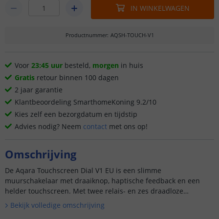
IN WINKELWAGEN
Productnummer
:
AQSH-TOUCH-V1
Voor
23:45 uur
besteld,
morgen
in huis
Gratis
retour binnen 100 dagen
2 jaar garantie
Klantbeoordeling SmarthomeKoning 9.2/10
Kies zelf een bezorgdatum en tijdstip
Advies nodig? Neem
contact
met ons op!
Omschrijving
De Aqara Touchscreen Dial V1 EU is een slimme
muurschakelaar met draaiknop, haptische feedback en een
helder touchscreen. Met twee relais- en zes draadloze
schakelaars biedt dit apparaat uitgebreide bediening van uw
Bekijk volledige omschrijving
slimme huis. Dankzij ...