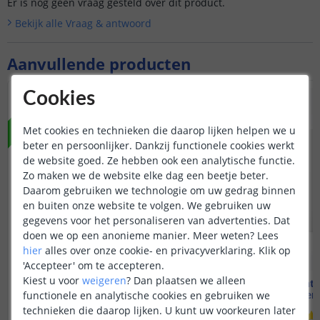
Er is nog geen vraag gesteld over dit product.
Bekijk alle
Vraag & antwoord
Aanvullende producten
Cookies
NIEUW
Met cookies en technieken die daarop lijken helpen we u
beter en persoonlijker. Dankzij functionele cookies werkt
de website goed. Ze hebben ook een analytische functie.
Zo maken we de website elke dag een beetje beter.
Daarom gebruiken we technologie om uw gedrag binnen
en buiten onze website te volgen. We gebruiken uw
gegevens voor het personaliseren van advertenties. Dat
doen we op een anonieme manier.
Meer weten?
Lees
hier
alles over onze cookie- en privacyverklaring. Klik op
'Accepteer' om te accepteren.
Kiest u voor
weigeren
?
Dan plaatsen we alleen
Aqara Panel Hub S1 Plus
Aqara Light 
Werkt als Matter bridge
4 knoppen 
functionele en analytische cookies en gebruiken we
technieken die daarop lijken. U kunt uw voorkeuren later