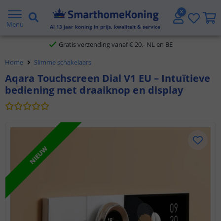
2 jaar garantie
Menu
Al
13
jaar koning in prijs, kwaliteit & service
Gratis verzending vanaf € 20,- NL en BE
Home
Slimme schakelaars
Klantbeoordeling 9.1
Aqara Touchscreen Dial V1 EU – Intuïtieve
bediening met draaiknop en display
Voor 23:45 uur besteld,
morgen in huis
NIEUW