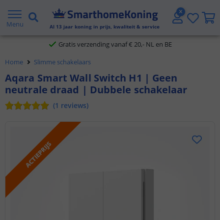
2 jaar garantie
Menu
Al
13
jaar koning in prijs, kwaliteit & service
Gratis verzending vanaf € 20,- NL en BE
Home
Slimme schakelaars
Klantbeoordeling 9.1
Aqara Smart Wall Switch H1 | Geen
neutrale draad | Dubbele schakelaar
Voor 23:45 uur besteld,
morgen in huis
(
1
reviews
)
ACTIEPRIJS