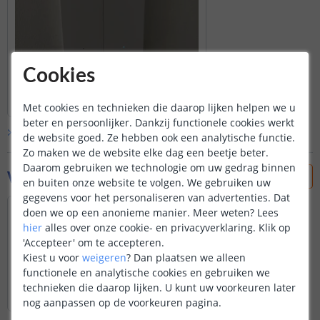
Cookies
Met cookies en technieken die daarop lijken helpen we u
beter en persoonlijker. Dankzij functionele cookies werkt
Bekijk alle
klantfoto’s
de website goed. Ze hebben ook een analytische functie.
Zo maken we de website elke dag een beetje beter.
Daarom gebruiken we technologie om uw gedrag binnen
Vraag & antwoord
en buiten onze website te volgen. We gebruiken uw
gegevens voor het personaliseren van advertenties. Dat
Kun je met deze ook lampen dimmen?
doen we op een anonieme manier.
Meer weten?
Lees
Door
Gin
op
woensdag 11 juni 2025
hier
alles over onze cookie- en privacyverklaring. Klik op
'Accepteer' om te accepteren.
Dit betreft een schakelaar, deze heeft
Kiest u voor
weigeren
?
Dan plaatsen we alleen
geen
dim functie ter beschikking.
functionele en analytische cookies en gebruiken we
Bekijk
hele
antwoord
technieken die daarop lijken. U kunt uw voorkeuren later
Door
Levi
op
woensdag 11 juni 2025
nog aanpassen op de voorkeuren pagina.