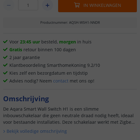
IN WINKELWAGEN
Productnummer
:
AQSH-WSH1-NNDR
Voor
23:45 uur
besteld,
morgen
in huis
Gratis
retour binnen 100 dagen
2 jaar garantie
Klantbeoordeling SmarthomeKoning 9.2/10
Kies zelf een bezorgdatum en tijdstip
Advies nodig? Neem
contact
met ons op!
Omschrijving
De Aqara Smart Wall Switch H1 is een slimme
inbouwschakelaar die geen neutrale draad nodig heeft, ideaal
voor bestaande installaties. Deze schakelaar werkt met Zigbee
3.0 en is compatibel met de Aqara app, wat naadloze integratie
Bekijk volledige omschrijving
in uw s...