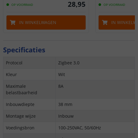
28
,
95
OP VOORRAAD
OP VOORRAAD
IN WINKELWAGEN
IN WINKELW
Specificaties
Protocol
Zigbee 3.0
Kleur
Wit
Maximale
8A
belastbaarheid
Inbouwdiepte
38 mm
Montage wijze
Inbouw
Voedingsbron
100-250VAC, 50/60Hz