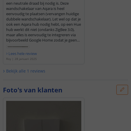
een neutrale draad bij nodig is. Deze
wandschakelaar van Aqara is heel
eenvoudig te plaatsen (vervangen huidige
dubbele wandschakelaar). Let wel op dat je
ook een Aqara hub nodig hebt, op een Hue
hub werkt dit niet (ondanks ZigBee 3.0),
maar alles is eenvoudig te integreren via
bijvoorbeeld Google Home zodat je geen
aparte apps hoeft te gebruiken. De
wandschakelaar ziet er mooi en
Lees hele review
modern/strak uit, en werkt prima (zowel
Roy
|
28 januari 2025
handmatig als via Google Home).
Bekijk alle
1
reviews
Foto's van klanten