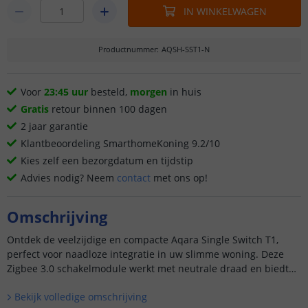
IN WINKELWAGEN
Productnummer
:
AQSH-SST1-N
Voor
23:45 uur
besteld,
morgen
in huis
Gratis
retour binnen 100 dagen
2 jaar garantie
Klantbeoordeling SmarthomeKoning 9.2/10
Kies zelf een bezorgdatum en tijdstip
Advies nodig? Neem
contact
met ons op!
Omschrijving
Ontdek de veelzijdige en compacte Aqara Single Switch T1,
perfect voor naadloze integratie in uw slimme woning. Deze
Zigbee 3.0 schakelmodule werkt met neutrale draad en biedt
betrouwbare controle over uw verlichting en apparaten.
Bekijk volledige omschrijving