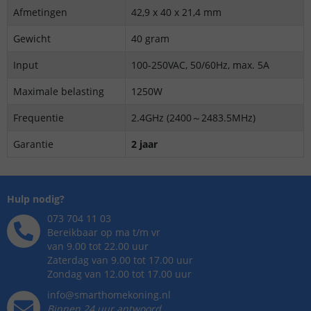
Afmetingen
42,9 x 40 x 21,4 mm
Gewicht
40 gram
Input
100-250VAC, 50/60Hz, max. 5A
Maximale belasting
1250W
Frequentie
2.4GHz (2400～2483.5MHz)
Garantie
2 jaar
Hulp nodig?
073 704 11 03
Bereikbaar op ma t/m vr
van 9.00 tot 22.00 uur
Zaterdag van 9.00 tot 17.00 uur
Zondag van 12.00 tot 17.00 uur
info@smarthomekoning.nl
Binnen 24 uur antwoord,