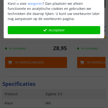
Kiest u voor
weigeren
?
Dan plaatsen we alleen
functionele en analytische cookies en gebruiken we
technieken die daarop lijken. U kunt uw voorkeuren later
nog aanpassen op de voorkeuren pagina.
Aqara Wall Switch H1
Aqara Wall
Accepteer
Met neutrale draad - enkel
Geen neutrale
28
,
95
OP VOORRAAD
OP VOORRAAD
IN WINKELWAGEN
IN WINKELW
Specificaties
Protocol
Zigbee 3.0
Kleur
Wit