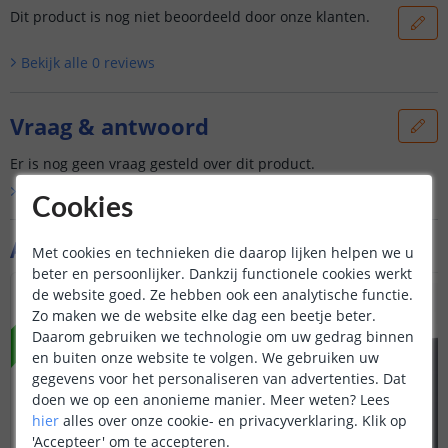
Dit product is nog niet beoordeeld door onze klanten.
Bekijk alle
0
reviews
Vraag & antwoord
Er is nog geen vraag gesteld over dit product.
Bekijk alle
Vraag & antwoord
Cookies
Aanvullende producten
Met cookies en technieken die daarop lijken helpen we u
beter en persoonlijker. Dankzij functionele cookies werkt
de website goed. Ze hebben ook een analytische functie.
NIEUW
NIEUW
Zo maken we de website elke dag een beetje beter.
Daarom gebruiken we technologie om uw gedrag binnen
en buiten onze website te volgen. We gebruiken uw
gegevens voor het personaliseren van advertenties. Dat
doen we op een anonieme manier.
Meer weten?
Lees
hier
alles over onze cookie- en privacyverklaring. Klik op
'Accepteer' om te accepteren.