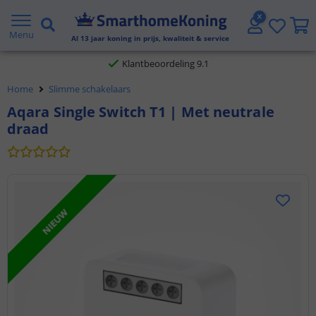
Gratis verzending vanaf € 20,- NL en BE
Menu
Al
13
jaar koning in prijs, kwaliteit & service
Klantbeoordeling 9.1
Home
Slimme schakelaars
Voor 23:45 uur besteld,
morgen in huis
Aqara Single Switch T1 | Met neutrale
draad
NIEUW