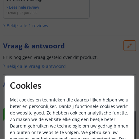
Lees hele review
Stefan
|
23 juli 2025
Bekijk alle
1
reviews
Vraag & antwoord
Er is nog geen vraag gesteld over dit product.
Bekijk alle
Vraag & antwoord
Aanvullende producten
Cookies
Met cookies en technieken die daarop lijken helpen we u
NIEUW
NIEUW
beter en persoonlijker. Dankzij functionele cookies werkt
de website goed. Ze hebben ook een analytische functie.
Zo maken we de website elke dag een beetje beter.
Daarom gebruiken we technologie om uw gedrag binnen
en buiten onze website te volgen. We gebruiken uw
gegevens voor het personaliseren van advertenties. Dat