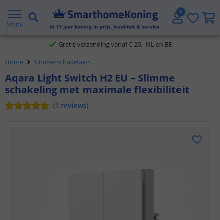
2 jaar garantie
Menu
Al
13
jaar koning in prijs, kwaliteit & service
Gratis verzending vanaf € 20,- NL en BE
Home
Slimme schakelaars
Klantbeoordeling 9.1
Aqara Light Switch H2 EU – Slimme
schakeling met maximale flexibiliteit
Voor 23:45 uur besteld,
morgen in huis
(
1
reviews
)