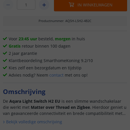
IN WINKELWAGEN
Productnummer
:
AQSH-LSH2-4B2C
Voor
23:45 uur
besteld,
morgen
in huis
Gratis
retour binnen 100 dagen
2 jaar garantie
Klantbeoordeling SmarthomeKoning 9.2/10
Kies zelf een bezorgdatum en tijdstip
Advies nodig? Neem
contact
met ons op!
Omschrijving
De
Aqara Light Switch H2 EU
is een slimme wandschakelaar
die werkt met
Matter over Thread en Zigbee
. Hierdoor geniet u
van geavanceerde connectiviteit en brede compatibiliteit met
smart home-ecosystemen....
Bekijk volledige omschrijving