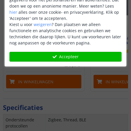
doen we op een anonieme manier.
Meer weten?
Lees
hier
alles over onze cookie- en privacyverklaring. Klik op
'Accepteer' om te accepteren.
Kiest u voor
weigeren
?
Dan plaatsen we alleen
functionele en analytische cookies en gebruiken we
technieken die daarop lijken. U kunt uw voorkeuren later
Aqara Wall Switch H1
Aqara Wall
Met neutrale draad - enkel
Geen neutrale
nog aanpassen op de voorkeuren pagina.
Accepteer
28
,
95
OP VOORRAAD
OP VOORRAAD
IN WINKELWAGEN
IN WINKELW
Specificaties
Ondersteunde
Zigbee, Thread, BLE
protocollen