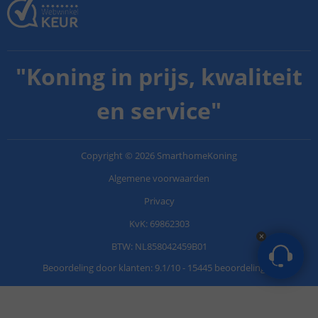
"
Koning in prijs, kwaliteit
en service
"
Copyright
©
2026
SmarthomeKoning
Algemene voorwaarden
Privacy
KvK: 69862303
BTW: NL858042459B01
Beoordeling door klanten:
9.1
/
10
-
15445 beoordelingen