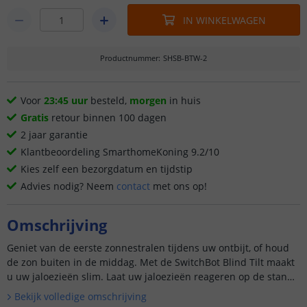
IN WINKELWAGEN
Productnummer
:
SHSB-BTW-2
Voor
23:45 uur
besteld,
morgen
in huis
Gratis
retour binnen 100 dagen
2 jaar garantie
Klantbeoordeling SmarthomeKoning 9.2/10
Kies zelf een bezorgdatum en tijdstip
Advies nodig? Neem
contact
met ons op!
Omschrijving
Geniet van de eerste zonnestralen tijdens uw ontbijt, of houd
de zon buiten in de middag. Met de SwitchBot Blind Tilt maakt
u uw jaloezieën slim. Laat uw jaloezieën reageren op de stand
van de zon. Of stel eenvoudig zelf uw gewenste sche...
Bekijk volledige omschrijving