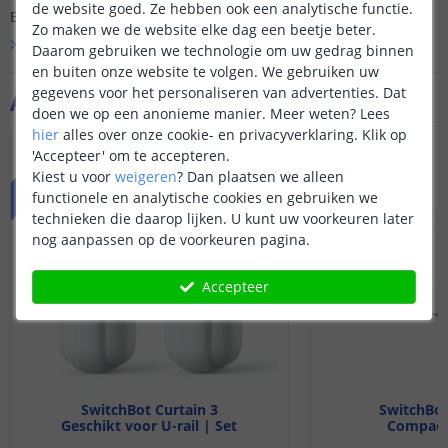
de website goed. Ze hebben ook een analytische functie.
Er is nog geen vraag gesteld over dit product.
Zo maken we de website elke dag een beetje beter.
Bekijk alle
Vraag & antwoord
Daarom gebruiken we technologie om uw gedrag binnen
en buiten onze website te volgen. We gebruiken uw
gegevens voor het personaliseren van advertenties. Dat
Aanvullende producten
doen we op een anonieme manier.
Meer weten?
Lees
hier
alles over onze cookie- en privacyverklaring. Klik op
VOORDEELSET
'Accepteer' om te accepteren.
Kiest u voor
weigeren
?
Dan plaatsen we alleen
functionele en analytische cookies en gebruiken we
technieken die daarop lijken. U kunt uw voorkeuren later
nog aanpassen op de voorkeuren pagina.
Accepteer
SwitchBot Curtain 3
SwitchBot
Geschikt voor U-rail | Set
Compact