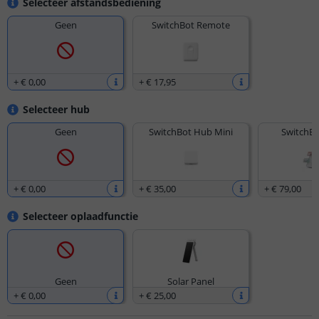
Selecteer afstandsbediening
Geen
SwitchBot Remote
+
€ 0
,
00
+
€ 17
,
95
Selecteer hub
Geen
SwitchBot Hub Mini
SwitchBo
+
€ 0
,
00
+
€ 35
,
00
+
€ 79
,
00
Selecteer oplaadfunctie
Geen
Solar Panel
+
€ 0
,
00
+
€ 25
,
00