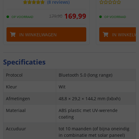
(
8
reviews
)
169
,
99
179
,
90
OP VOORRAAD
OP VOORRAAD
IN WINKELWAGEN
IN WINKELW
Specificaties
Protocol
Bluetooth 5.0 (long range)
Kleur
Wit
Afmetingen
48,8 × 29,2 × 144,2 mm (lxbxh)
Materiaal
ABS plastic met UV-werende
coating
Accuduur
tot 10 maanden (of bijna oneindig
in combinatie met solar paneel)