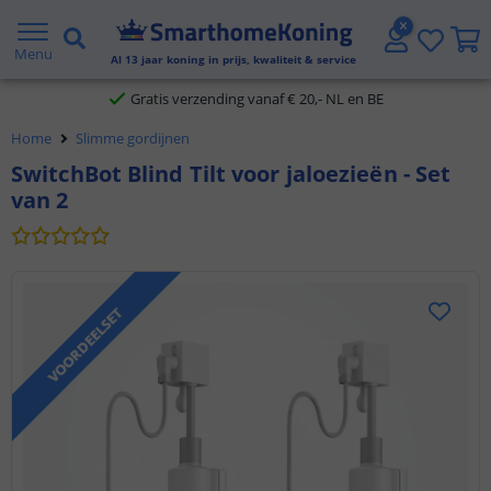
2 jaar garantie
Menu
Al
13
jaar koning in prijs, kwaliteit & service
Gratis verzending vanaf € 20,- NL en BE
Home
Slimme gordijnen
Klantbeoordeling 9.1
SwitchBot Blind Tilt voor jaloezieën - Set
van 2
Voor 23:45 uur besteld,
morgen in huis
VOORDEELSET