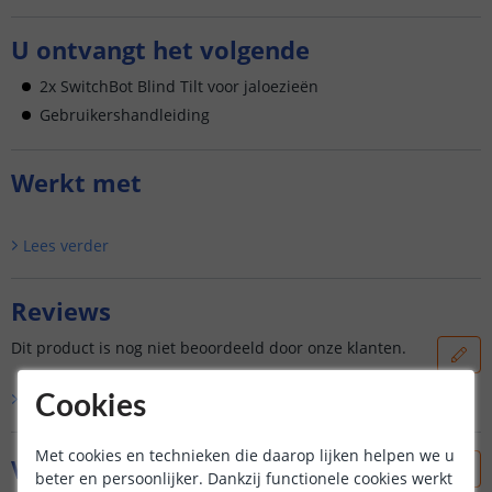
U ontvangt het volgende
2x SwitchBot Blind Tilt voor jaloezieën
Gebruikershandleiding
Werkt met
Lees verder
Reviews
Dit product is nog niet beoordeeld door onze klanten.
Bekijk alle
0
reviews
Cookies
Met cookies en technieken die daarop lijken helpen we u
Vraag & antwoord
beter en persoonlijker. Dankzij functionele cookies werkt