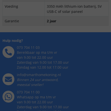
Voeding
3350 mAh lithium-ion batterij, 5V
USB-C of solar paneel
Garantie
2 jaar
Hulp nodig?
073 704 11 03
Bereikbaar op ma t/m vr
van 9.00 tot 22.00 uur
Zaterdag van 9.00 tot 17.00 uur
Zondag van 12.00 tot 17.00 uur
info@smarthomekoning.nl
Binnen 24 uur antwoord,
meestal sneller!
073 704 11 00
Whatsapp op ma t/m vr
van 9.00 tot 22.00 uur
Zaterdag van 9.00 tot 17.00 uur