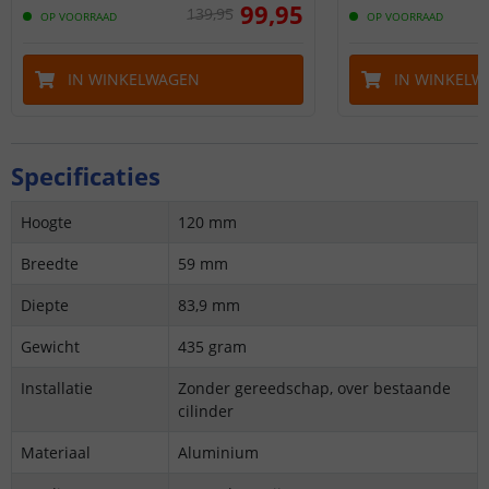
99
,
95
139
,
95
OP VOORRAAD
OP VOORRAAD
IN WINKELWAGEN
IN WINKELW
Specificaties
Hoogte
120 mm
Breedte
59 mm
Diepte
83,9 mm
Gewicht
435 gram
Installatie
Zonder gereedschap, over bestaande
cilinder
Materiaal
Aluminium