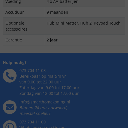
Voeding
4 x AA-batterijen
Accuduur
9 maanden
Optionele
Hub Mini Matter, Hub 2, Keypad Touch
accessoires
Garantie
2 jaar
Hulp nodig?
073 704 11 03
Bereikbaar op ma t/m vr
van 9.00 tot 22.00 uur
Zaterdag van 9.00 tot 17.00 uur
Zondag van 12.00 tot 17.00 uur
info@smarthomekoning.nl
Binnen 24 uur antwoord,
meestal sneller!
073 704 11 00
Whatsapp op ma t/m vr