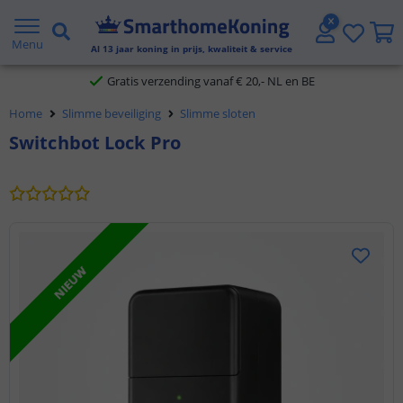
2 jaar garantie
Menu
Al
13
jaar koning in prijs, kwaliteit & service
Gratis verzending vanaf € 20,- NL en BE
Home
Slimme beveiliging
Slimme sloten
Klantbeoordeling 9.1
Switchbot Lock Pro
Voor 23:45 uur besteld,
morgen in huis
NIEUW