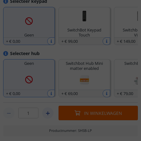
Selecteer keypad
SwitchBot Keypad
Switchbo
Geen
Touch
Vis
+
€ 0
,
00
+
€ 99
,
00
+
€ 149
,
00
Selecteer hub
Geen
Switchbot Hub Mini
SwitchBo
matter enabled
+
€ 0
,
00
+
€ 69
,
00
+
€ 79
,
00
IN WINKELWAGEN
Productnummer
:
SHSB-LP