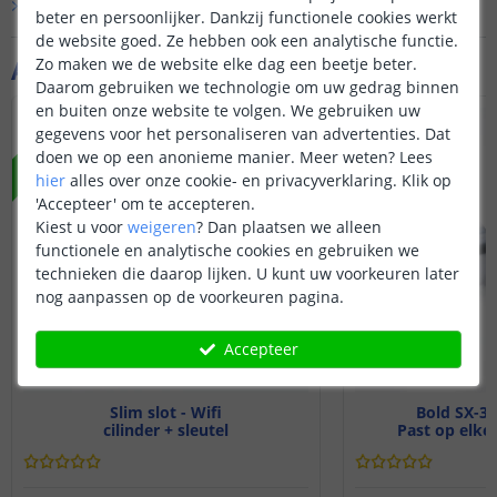
Bekijk alle
Vraag & antwoord
beter en persoonlijker. Dankzij functionele cookies werkt
de website goed. Ze hebben ook een analytische functie.
Zo maken we de website elke dag een beetje beter.
Aanvullende producten
Daarom gebruiken we technologie om uw gedrag binnen
en buiten onze website te volgen. We gebruiken uw
NIEUW
NIEUW
gegevens voor het personaliseren van advertenties. Dat
doen we op een anonieme manier.
Meer weten?
Lees
hier
alles over onze cookie- en privacyverklaring. Klik op
'Accepteer' om te accepteren.
Kiest u voor
weigeren
?
Dan plaatsen we alleen
functionele en analytische cookies en gebruiken we
technieken die daarop lijken. U kunt uw voorkeuren later
nog aanpassen op de voorkeuren pagina.
Accepteer
Slim slot - Wifi
Bold SX-33 
cilinder + sleutel
Past op elke 