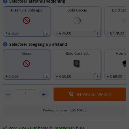
Selecteer afstandsbediening
Alleen via Bold app
Bold Clicker
Bold Click
+
€ 0
,
00
+
€ 49
,
00
+
€ 179
,
00
Selecteer toegang op afstand
Geen
Bold Connect
Homey 
+
€ 0
,
00
+
€ 99
,
00
+
€ 69
,
00
IN WINKELWAGEN
Productnummer
:
BOSH-SX35
Voor
23:45 uur
besteld,
morgen
in huis