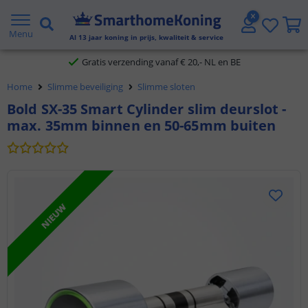
2 jaar garantie
Menu
Al
13
jaar koning in prijs, kwaliteit & service
Gratis verzending vanaf € 20,- NL en BE
Home
Slimme beveiliging
Slimme sloten
Klantbeoordeling 9.1
Bold SX-35 Smart Cylinder slim deurslot -
max. 35mm binnen en 50-65mm buiten
Voor 23:45 uur besteld,
morgen in huis
NIEUW