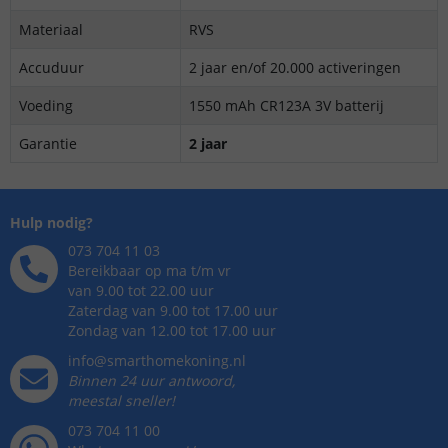
Materiaal
RVS
Accuduur
2 jaar en/of 20.000 activeringen
Voeding
1550 mAh CR123A 3V batterij
Garantie
2 jaar
Hulp nodig?
073 704 11 03
Bereikbaar op ma t/m vr
van 9.00 tot 22.00 uur
Zaterdag van 9.00 tot 17.00 uur
Zondag van 12.00 tot 17.00 uur
info@smarthomekoning.nl
Binnen 24 uur antwoord,
meestal sneller!
073 704 11 00