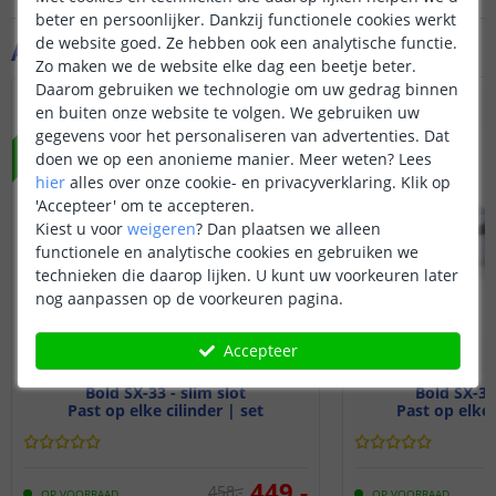
beter en persoonlijker. Dankzij functionele cookies werkt
de website goed. Ze hebben ook een analytische functie.
Aanvullende producten
Zo maken we de website elke dag een beetje beter.
Daarom gebruiken we technologie om uw gedrag binnen
NIEUW
NIEUW
en buiten onze website te volgen. We gebruiken uw
gegevens voor het personaliseren van advertenties. Dat
doen we op een anonieme manier.
Meer weten?
Lees
hier
alles over onze cookie- en privacyverklaring. Klik op
'Accepteer' om te accepteren.
Kiest u voor
weigeren
?
Dan plaatsen we alleen
functionele en analytische cookies en gebruiken we
technieken die daarop lijken. U kunt uw voorkeuren later
nog aanpassen op de voorkeuren pagina.
Accepteer
Bold SX-33 - slim slot
Bold SX-35 
Past op elke cilinder | set
Past op elke 
449
,
-
458
,
-
OP VOORRAAD
OP VOORRAAD