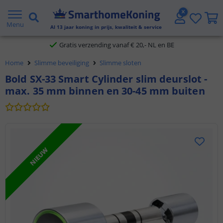
2 jaar garantie
Menu
Al
13
jaar koning in prijs, kwaliteit & service
Gratis verzending vanaf € 20,- NL en BE
Home
Slimme beveiliging
Slimme sloten
Klantbeoordeling 9.1
Bold SX-33 Smart Cylinder slim deurslot -
max. 35 mm binnen en 30-45 mm buiten
Voor 23:45 uur besteld,
morgen in huis
NIEUW