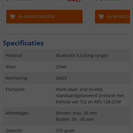
IN WINKELWAGEN
IN WINKELW
Specificaties
Protocol
Bluetooth 5.0 (long range)
Kleur
Zilver
Normering
SKG3
Encryptie:
Multi-layer, end-to-end,
standaardgebaseerd protocol met
behulp van TLS en AES-128-CCM
Afmetingen
Binnen: max. 35 mm
Buiten: 30 - 45 mm
Gewicht:
375 gram