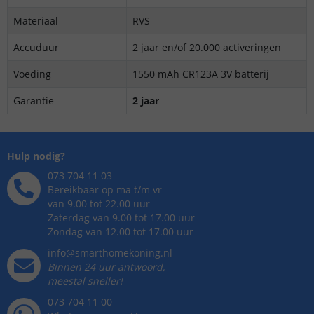
Materiaal
RVS
Accuduur
2 jaar en/of 20.000 activeringen
Voeding
1550 mAh CR123A 3V batterij
Garantie
2 jaar
Hulp nodig?
073 704 11 03
Bereikbaar op ma t/m vr
van 9.00 tot 22.00 uur
Zaterdag van 9.00 tot 17.00 uur
Zondag van 12.00 tot 17.00 uur
info@smarthomekoning.nl
Binnen 24 uur antwoord,
meestal sneller!
073 704 11 00