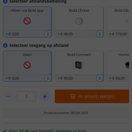
Selecteer afstandsbediening
Alleen via Bold app
Bold Clicker
Bold Click
+
€ 0
,
00
+
€ 49
,
00
+
€ 179
,
00
Selecteer toegang op afstand
Geen
Bold Connect
Homey 
+
€ 0
,
00
+
€ 99
,
00
+
€ 69
,
00
IN WINKELWAGEN
Productnummer
:
BOSH-SX33
Voor
23:45 uur
besteld,
morgen
in huis