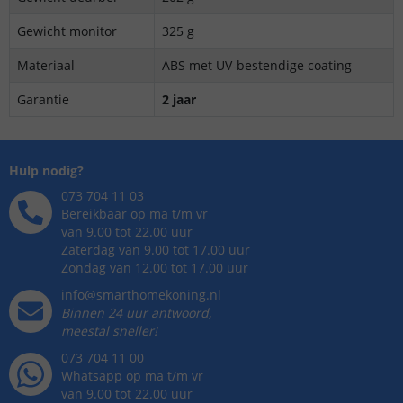
Gewicht monitor
325 g
Materiaal
ABS met UV-bestendige coating
Garantie
2 jaar
Hulp nodig?
073 704 11 03
Bereikbaar op ma t/m vr
van 9.00 tot 22.00 uur
Zaterdag van 9.00 tot 17.00 uur
Zondag van 12.00 tot 17.00 uur
info@smarthomekoning.nl
Binnen 24 uur antwoord,
meestal sneller!
073 704 11 00
Whatsapp op ma t/m vr
van 9.00 tot 22.00 uur