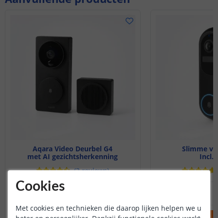
Aqara Video Deurbel G4
Slimme vi
met AI gezichtsherkenning
Incl.
(
3
reviews
)
Cookies
99
,
95
OP VOORRAAD
OP VOORRAAD
Met cookies en technieken die daarop lijken helpen we u