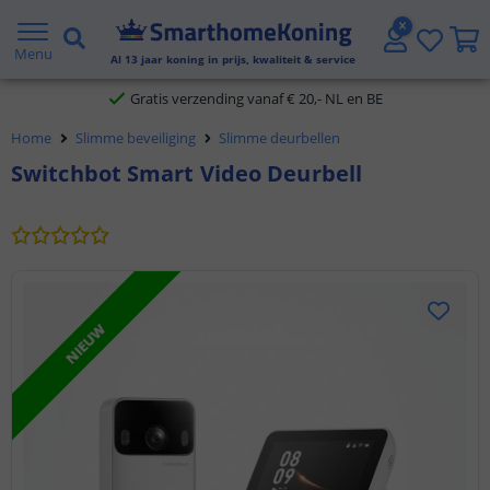
2 jaar garantie
Menu
Al
13
jaar koning in prijs, kwaliteit & service
Gratis verzending vanaf € 20,- NL en BE
Home
Slimme beveiliging
Slimme deurbellen
Klantbeoordeling 9.1
Switchbot Smart Video Deurbell
Voor 23:45 uur besteld,
morgen in huis
NIEUW