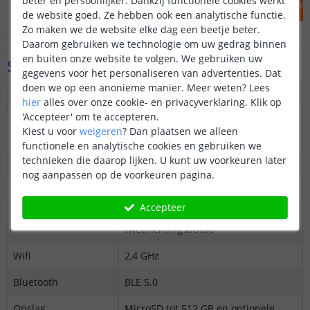
beter en persoonlijker. Dankzij functionele cookies werkt
IN WINKELWAGEN
IN WINKELW
de website goed. Ze hebben ook een analytische functie.
Zo maken we de website elke dag een beetje beter.
Daarom gebruiken we technologie om uw gedrag binnen
en buiten onze website te volgen. We gebruiken uw
Specificaties
gegevens voor het personaliseren van advertenties. Dat
doen we op een anonieme manier.
Meer weten?
Lees
Beeldresolutie
2304 × 1296 pixels, 2K
hier
alles over onze cookie- en privacyverklaring. Klik op
'Accepteer' om te accepteren.
Kijkhoek
165° diagonaal, 135° horizontaal,
Kiest u voor
weigeren
?
Dan plaatsen we alleen
79,5° verticaal
functionele en analytische cookies en gebruiken we
technieken die daarop lijken. U kunt uw voorkeuren later
Nachtzicht
940 nm infrarood en wit ledlicht
nog aanpassen op de voorkeuren pagina.
Scherm
4,3 inch monitor
Accepteer
Audio
Microfoon en speaker voor
tweerichtingsaudio
Wifi
2,4 GHz
Bluetooth
BLE 5.0
Opslag
MicroSD tot 512 GB en optionele