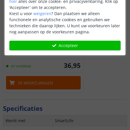
hier
alles over onze cookie- en privacyverklaring. Klik op
'Accepteer' om te accepteren.
Kiest u voor
weigeren
?
Dan plaatsen we alleen
functionele en analytische cookies en gebruiken we
technieken die daarop lijken. U kunt uw voorkeuren later
nog aanpassen op de voorkeuren pagina.
Shelly Flood Gen4
Water sensor
Accepteer
36
,
95
OP VOORRAAD
IN WINKELWAGEN
Specificaties
Werkt met
SmartLife