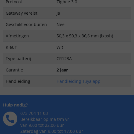
Protocol
Zigbee 3.0
Gateway vereist
Ja
Geschikt voor buiten
Nee
Afmetingen
50,3 x 50,3 x 36,6 mm (lxbxh)
Kleur
Wit
Type batterij
CR123A
Garantie
2 jaar
Handleiding
Handleiding Tuya app
Hulp nodig?
073 704 11 03
Bereikbaar op ma t/m vr
van 9.00 tot 22.00 uur
Zaterdag van 9.00 tot 17.00 uur