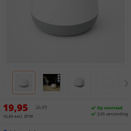
19
,
95
26
,
95
Op voorraad
3,
95
verzending
16
,
49
excl.
BTW