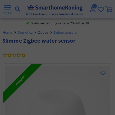
2 jaar garantie
Menu
Al
13
jaar koning in prijs, kwaliteit & service
Gratis verzending vanaf € 20,- NL en BE
Home
Domotica
Zigbee
Zigbee sensoren
Klantbeoordeling 9.1
Slimme Zigbee water sensor
Voor 23:45 uur besteld,
morgen in huis
NIEUW