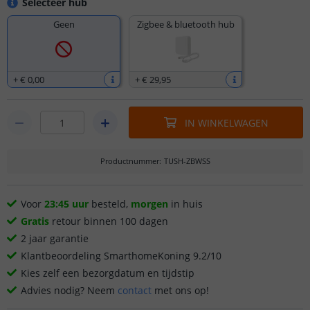
Selecteer hub
Geen
Zigbee & bluetooth hub
+
€ 0
,
00
+
€ 29
,
95
IN WINKELWAGEN
Productnummer
:
TUSH-ZBWSS
Voor
23:45 uur
besteld,
morgen
in huis
Gratis
retour binnen 100 dagen
2 jaar garantie
Klantbeoordeling SmarthomeKoning 9.2/10
Kies zelf een bezorgdatum en tijdstip
Advies nodig? Neem
contact
met ons op!