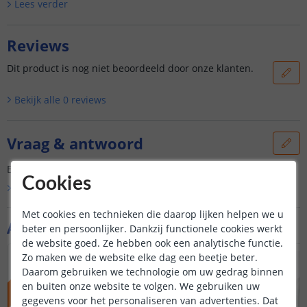
Lees verder
Reviews
Dit product is nog niet beoordeeld door onze klanten.
Bekijk alle
0
reviews
Vraag & antwoord
Er is nog geen vraag gesteld over dit product.
Cookies
Bekijk alle
Vraag & antwoord
Met cookies en technieken die daarop lijken helpen we u
Aanvullende producten
beter en persoonlijker. Dankzij functionele cookies werkt
de website goed. Ze hebben ook een analytische functie.
Zo maken we de website elke dag een beetje beter.
ACTIEPRIJS
NIEUW
Daarom gebruiken we technologie om uw gedrag binnen
en buiten onze website te volgen. We gebruiken uw
gegevens voor het personaliseren van advertenties. Dat