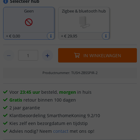
Selecteer hub
Geen
Zigbee & bluetooth hub
+
€ 0
,
00
+
€ 29
,
95
IN WINKELWAGEN
Productnummer
:
TUSH-ZBSSPIR-2
Voor
23:45 uur
besteld,
morgen
in huis
Gratis
retour binnen 100 dagen
2 jaar garantie
Klantbeoordeling SmarthomeKoning 9.2/10
Kies zelf een bezorgdatum en tijdstip
Advies nodig? Neem
contact
met ons op!