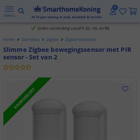
2 jaar garantie
Menu
Al
13
jaar koning in prijs, kwaliteit & service
Gratis verzending vanaf € 20,- NL en BE
Home
Domotica
Zigbee
Zigbee sensoren
Klantbeoordeling 9.1
Slimme Zigbee bewegingssensor met PIR
Voor 23:45 uur besteld,
morgen in huis
sensor - Set van 2
VOORDEELSET