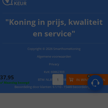
"
Koning in prijs, kwaliteit
en service
"
Copyright
©
2026
SmarthomeKoning
Algemene voorwaarden
Privacy
KvK: 69862303
37
,
95
IN WINKELWAGEN
BTW: NL858042459B01
Maandag bezorgd
Beoordeling door klanten:
9.1
/
10
-
15449 beoordelingen