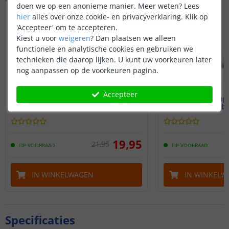
doen we op een anonieme manier.
Meer weten?
Lees
hier
alles over onze cookie- en privacyverklaring. Klik op
'Accepteer' om te accepteren.
Kiest u voor
weigeren
?
Dan plaatsen we alleen
functionele en analytische cookies en gebruiken we
technieken die daarop lijken. U kunt uw voorkeuren later
nog aanpassen op de voorkeuren pagina.
Accepteer
Slimme bewegingssensor
Slimme tempe
Zigbee 3.0
Zigbe
19
,
95
21
,
95
OP VOORRAAD
OP VOORRAAD
IN WINKELWAGEN
IN WINKELW
Specificaties