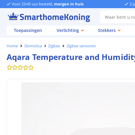
Voor 23:45 uur besteld,
morgen in huis
2 j
Toepassingen
Verlichting
Stekkers
Home
Domotica
Zigbee
Zigbee sensoren
Aqara Temperature and Humidit