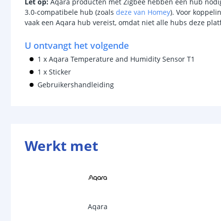
Let op:
Aqara producten met Zigbee hebben een hub nodig
3.0-compatibele hub (zoals
deze van Homey
). Voor koppel
vaak een Aqara hub vereist, omdat niet alle hubs deze pla
U ontvangt het volgende
1 x Aqara Temperature and Humidity Sensor T1
1 x Sticker
Gebruikershandleiding
Werkt met
Aqara