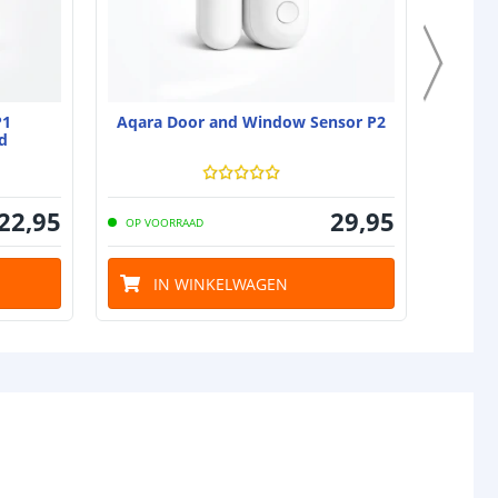
P1
Aqara Door and Window Sensor P2
d
22
,
95
29
,
95
OP VOORRAAD
OP VO
IN WINKELWAGEN
I