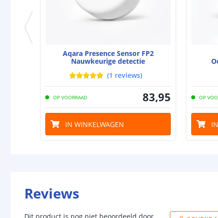
Aqara Presence Sensor FP2
Nauwkeurige detectie
O
(
1
reviews
)
83
,
95
OP VOORRAAD
OP VOO
IN WINKELWAGEN
I
Reviews
Dit product is nog niet beoordeeld door