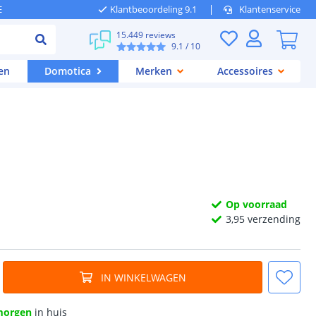
E
Klantbeoordeling 9.1
Klantenservice
15.449 reviews
9.1
/ 10
en
Domotica
Merken
Accessoires
Op voorraad
3,
95
verzending
IN WINKELWAGEN
morgen
in huis