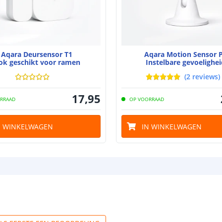
Aqara Deursensor T1
Aqara Motion Sensor 
ok geschikt voor ramen
Instelbare gevoelighei
(
2
reviews
)
17
,
95
RRAAD
OP VOORRAAD
N WINKELWAGEN
IN WINKELWAGEN