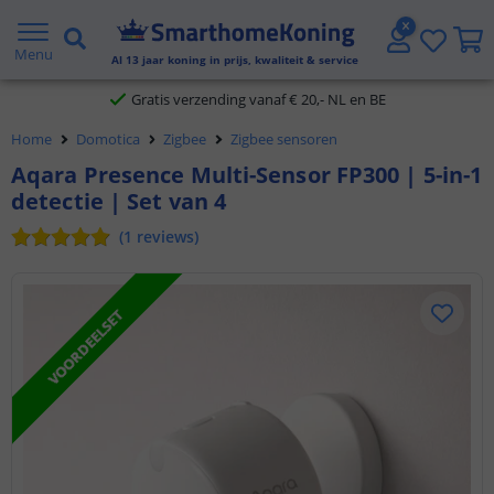
2 jaar garantie
Menu
Al
13
jaar koning in prijs, kwaliteit & service
Gratis verzending vanaf € 20,- NL en BE
Home
Domotica
Zigbee
Zigbee sensoren
Klantbeoordeling 9.1
Aqara Presence Multi-Sensor FP300 | 5-in-1
detectie | Set van 4
Voor 23:45 uur besteld,
morgen in huis
(
1
reviews
)
VOORDEELSET