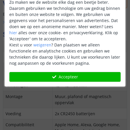
Vraag & antwoord
Zo maken we de website elke dag een beetje beter.
Daarom gebruiken we technologie om uw gedrag binnen
Er is nog geen vraag gesteld over dit product.
en buiten onze website te volgen. We gebruiken uw
gegevens voor het personaliseren van advertenties. Dat
Bekijk alle
Vraag & antwoord
doen we op een anonieme manier.
Meer weten?
Lees
Specificaties
hier
alles over onze cookie- en privacyverklaring. Klik op
'Accepteer' om te accepteren.
Kiest u voor
weigeren
?
Dan plaatsen we alleen
Protocol
Zigbee 3.0, Thread, Bluetooth
functionele en analytische cookies en gebruiken we
technieken die daarop lijken. U kunt uw voorkeuren later
Detectietechnologie
PIR + mmWave radar (60 GHz)
nog aanpassen op de voorkeuren pagina.
Sensoren
beweging, radar, licht, temperatuur
en vochtigheid
Accepteer
Afmetingen
42 × 42 × 50 mm
Montage
Muur, plafond of magnetisch
oppervlak
Voeding
2x CR2450 batterijen
Compatibiliteit
Apple Home, Alexa, Google Home,