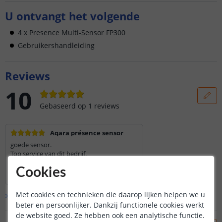
U ontvangt het volgende
4 x Presence Multi-Sensor FP300
Gebruikershandleiding
Reviews
10
Gebaseerd op
1
reviews
Aqara présence sensor
goede sensor.
Top service van dit bedrijf.
Lees hele review
Cookies
Philip
|
30 juni 2026
Met cookies en technieken die daarop lijken helpen we u
Bekijk alle
1
reviews
beter en persoonlijker. Dankzij functionele cookies werkt
de website goed. Ze hebben ook een analytische functie.