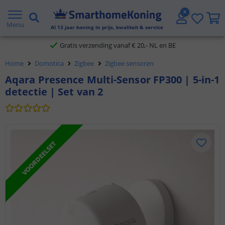
2 jaar garantie
Menu
Al
13
jaar koning in prijs, kwaliteit & service
Gratis verzending vanaf € 20,- NL en BE
Home
Domotica
Zigbee
Zigbee sensoren
Klantbeoordeling 9.1
Aqara Presence Multi-Sensor FP300 | 5-in-1
detectie | Set van 2
Voor 23:45 uur besteld,
morgen in huis
VOORDEELSET