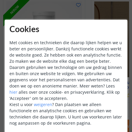
NIEUW
Cookies
Met cookies en technieken die daarop lijken helpen we u
beter en persoonlijker. Dankzij functionele cookies werkt
de website goed. Ze hebben ook een analytische functie.
Zo maken we de website elke dag een beetje beter.
Daarom gebruiken we technologie om uw gedrag binnen
en buiten onze website te volgen. We gebruiken uw
gegevens voor het personaliseren van advertenties. Dat
Aqara Motion and Light Sensor P2
Aqara Hub
doen we op een anonieme manier.
Meer weten?
Lees
Met ingebou
hier
alles over onze cookie- en privacyverklaring. Klik op
(
1
reviews
)
'Accepteer' om te accepteren.
Kiest u voor
weigeren
?
Dan plaatsen we alleen
34
,
95
OP VOORRAAD
OP VOORRAAD
functionele en analytische cookies en gebruiken we
technieken die daarop lijken. U kunt uw voorkeuren later
nog aanpassen op de voorkeuren pagina.
IN WINKELWAGEN
IN WINKELW