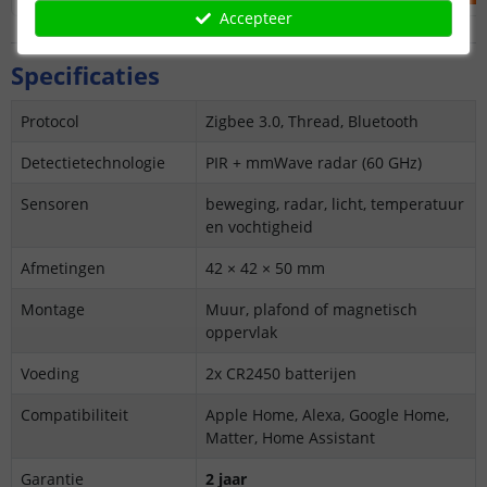
Accepteer
Specificaties
Protocol
Zigbee 3.0, Thread, Bluetooth
Detectietechnologie
PIR + mmWave radar (60 GHz)
Sensoren
beweging, radar, licht, temperatuur
en vochtigheid
Afmetingen
42 × 42 × 50 mm
Montage
Muur, plafond of magnetisch
oppervlak
Voeding
2x CR2450 batterijen
Compatibiliteit
Apple Home, Alexa, Google Home,
Matter, Home Assistant
Garantie
2 jaar