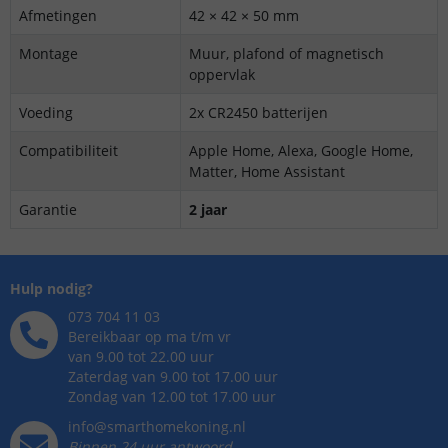
Afmetingen
42 × 42 × 50 mm
Montage
Muur, plafond of magnetisch
oppervlak
Voeding
2x CR2450 batterijen
Compatibiliteit
Apple Home, Alexa, Google Home,
Matter, Home Assistant
Garantie
2 jaar
Hulp nodig?
073 704 11 03
Bereikbaar op ma t/m vr
van 9.00 tot 22.00 uur
Zaterdag van 9.00 tot 17.00 uur
Zondag van 12.00 tot 17.00 uur
info@smarthomekoning.nl
Binnen 24 uur antwoord,