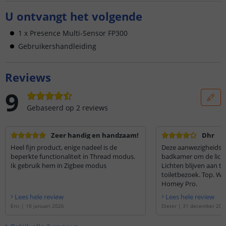
U ontvangt het volgende
1 x Presence Multi-Sensor FP300
Gebruikershandleiding
Reviews
9
Gebaseerd op
2
reviews
Zeer handig en handzaam!
Dhr
Heel fijn product, enige nadeel is de
Deze aanwezigheidss
beperkte functionaliteit in Thread modus.
badkamer om de licht
Ik gebruik hem in Zigbee modus
Lichten blijven aan t
toiletbezoek. Top. W
Homey Pro.
Lees hele review
Lees hele review
Eric
|
18 januari 2026
Dieter
|
31 december 202