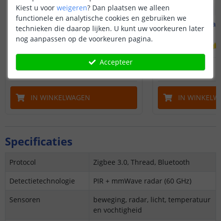
Kiest u voor
weigeren
?
Dan plaatsen we alleen
functionele en analytische cookies en gebruiken we
Aqara Presence Sensor FP2
Aqara Motion and
technieken die daarop lijken. U kunt uw voorkeuren later
Nauwkeurige detectie
nog aanpassen op de voorkeuren pagina.
(
1
reviews
)
Accepteer
83
,
95
OP VOORRAAD
OP VOORRAAD
IN WINKELWAGEN
IN WINKELW
Specificaties
Protocol
Zigbee 3.0, Thread, Bluetooth
Detectietechnologie
PIR + mmWave radar (60 GHz)
Sensoren
beweging, radar, licht, temperatuur
en vochtigheid