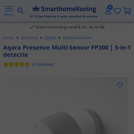
2 jaar garantie
Menu
Al
13
jaar koning in prijs, kwaliteit & service
Gratis verzending vanaf € 20,- NL en BE
Home
Domotica
Zigbee
Zigbee sensoren
Klantbeoordeling 9.1
Aqara Presence Multi-Sensor FP300 | 5-in-1
detectie
Voor 23:45 uur besteld,
morgen in huis
(
2
reviews
)