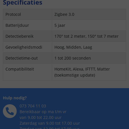
Specificaties
Protocol
Zigbee 3.0
Batterijduur
5 jaar
Detectiebereik
170° tot 2 meter, 150° tot 7 meter
Gevoeligheidsmodi
Hoog, Midden, Laag
Detectietime-out
1 tot 200 seconden
Compatibiliteit
HomeKit, Alexa, IFTTT, Matter
(toekomstige update)
Hulp nodig?
073 704 11 03
Bereikbaar op ma t/m vr
van 9.00 tot 22.00 uur
Zaterdag van 9.00 tot 17.00 uur
Zondag van 12.00 tot 17.00 uur