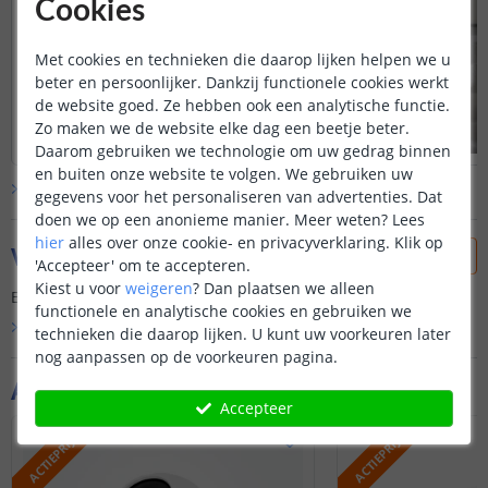
Cookies
Met cookies en technieken die daarop lijken helpen we u
beter en persoonlijker. Dankzij functionele cookies werkt
de website goed. Ze hebben ook een analytische functie.
Zo maken we de website elke dag een beetje beter.
Daarom gebruiken we technologie om uw gedrag binnen
en buiten onze website te volgen. We gebruiken uw
Bekijk alle
klantfoto’s
gegevens voor het personaliseren van advertenties. Dat
doen we op een anonieme manier.
Meer weten?
Lees
hier
alles over onze cookie- en privacyverklaring. Klik op
Vraag & antwoord
'Accepteer' om te accepteren.
Kiest u voor
weigeren
?
Dan plaatsen we alleen
Er is nog geen vraag gesteld over dit product.
functionele en analytische cookies en gebruiken we
Bekijk alle
Vraag & antwoord
technieken die daarop lijken. U kunt uw voorkeuren later
nog aanpassen op de voorkeuren pagina.
Aanvullende producten
Accepteer
ACTIEPRIJS
ACTIEPRIJS