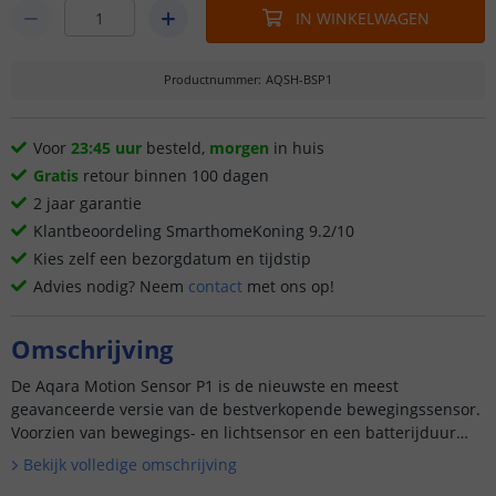
IN WINKELWAGEN
Productnummer
:
AQSH-BSP1
Voor
23:45 uur
besteld,
morgen
in huis
Gratis
retour binnen 100 dagen
2 jaar garantie
Klantbeoordeling SmarthomeKoning 9.2/10
Kies zelf een bezorgdatum en tijdstip
Advies nodig? Neem
contact
met ons op!
Omschrijving
De Aqara Motion Sensor P1 is de nieuwste en meest
geavanceerde versie van de bestverkopende bewegingssensor.
Voorzien van bewegings- en lichtsensor en een batterijduur
van 5 jaar is dit de perfecte bewegingssensor voor uw smart
Bekijk volledige omschrijving
home. Dan...