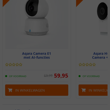
Aqara Camera E1
Aqara Hu
met AI-functies
Camera + 
59
,
95
69
,
99
OP VOORRAAD
OP VOORRAAD
IN WINKELWAGEN
IN WINKELW