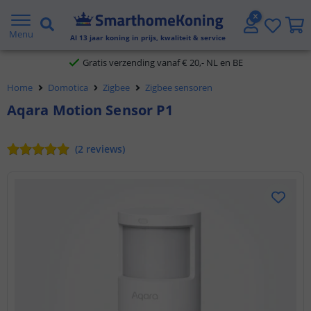
2 jaar garantie
Menu
Al
13
jaar koning in prijs, kwaliteit & service
Gratis verzending vanaf € 20,- NL en BE
Home
Domotica
Zigbee
Zigbee sensoren
Klantbeoordeling 9.1
Aqara Motion Sensor P1
Voor 23:45 uur besteld,
morgen in huis
(
2
reviews
)