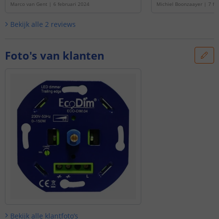
Marco van Gent
|
6 februari 2024
Michiel Boonzaayer
|
7 fe
Bekijk alle
2
reviews
Foto's van klanten
Bekijk alle
klantfoto’s