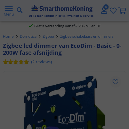
2 jaar garantie
Menu
Al
13
jaar koning in prijs, kwaliteit & service
Gratis verzending vanaf € 20,- NL en BE
Home
Domotica
Zigbee
Zigbee schakelaars en dimmers
Klantbeoordeling 9.1
Zigbee led dimmer van EcoDim - Basic - 0-
Voor 23:45 uur besteld,
morgen in huis
200W fase afsnijding
(
2
reviews
)