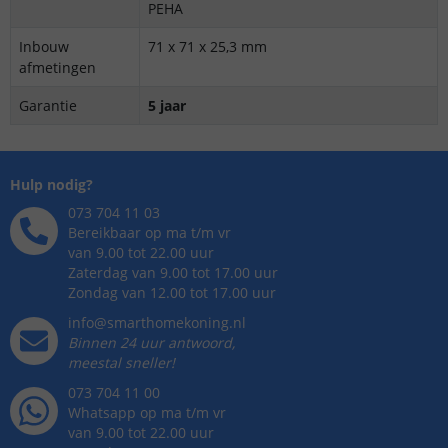
PEHA
Inbouw
71 x 71 x 25,3 mm
afmetingen
Garantie
5 jaar
Hulp nodig?
073 704 11 03
Bereikbaar op ma t/m vr
van 9.00 tot 22.00 uur
Zaterdag van 9.00 tot 17.00 uur
Zondag van 12.00 tot 17.00 uur
info@smarthomekoning.nl
Binnen 24 uur antwoord,
meestal sneller!
073 704 11 00
Whatsapp op ma t/m vr
van 9.00 tot 22.00 uur