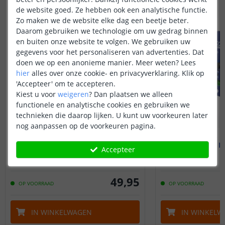
de website goed. Ze hebben ook een analytische functie.
Zo maken we de website elke dag een beetje beter.
Daarom gebruiken we technologie om uw gedrag binnen
en buiten onze website te volgen. We gebruiken uw
gegevens voor het personaliseren van advertenties. Dat
doen we op een anonieme manier.
Meer weten?
Lees
hier
alles over onze cookie- en privacyverklaring. Klik op
'Accepteer' om te accepteren.
Kiest u voor
weigeren
?
Dan plaatsen we alleen
functionele en analytische cookies en gebruiken we
technieken die daarop lijken. U kunt uw voorkeuren later
nog aanpassen op de voorkeuren pagina.
EcoDim - Zigbee module
EcoDim - 
250W led - Fase afsnijding
100W led - Fa
Accepteer
(
2
reviews
)
49
,
95
OP VOORRAAD
OP VOORRAAD
IN WINKELWAGEN
IN WINKELW