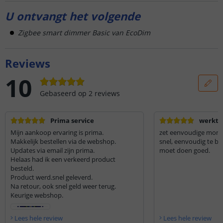
U ontvangt het volgende
Zigbee smart dimmer Basic van EcoDim
Reviews
10
Gebaseerd op
2
reviews
Prima service
werkt a
Mijn aankoop ervaring is prima.
zet eenvoudige mont
Makkelijk bestellen via de webshop.
snel, eenvoudig te be
Updates via email zijn prima.
moet doen goed.
Helaas had ik een verkeerd product
besteld.
Product werd.snel geleverd.
Na retour, ook snel geld weer terug.
Keurige webshop.
Lees hele review
Lees hele review