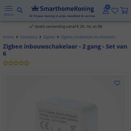
2 jaar garantie
Menu
Al
13
jaar koning in prijs, kwaliteit & service
Gratis verzending vanaf € 20,- NL en BE
Home
Domotica
Zigbee
Zigbee schakelaars en dimmers
Klantbeoordeling 9.1
Zigbee inbouwschakelaar - 2 gang - Set van
6
Voor 23:45 uur besteld,
morgen in huis