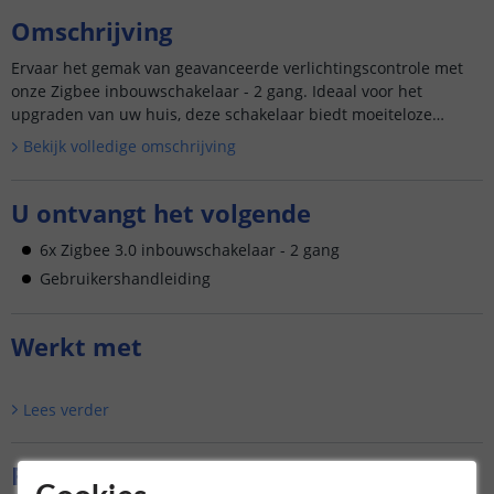
Omschrijving
Ervaar het gemak van geavanceerde verlichtingscontrole met
onze Zigbee inbouwschakelaar - 2 gang. Ideaal voor het
upgraden van uw huis, deze schakelaar biedt moeiteloze
bediening en ...
Bekijk volledige omschrijving
U ontvangt het volgende
6x Zigbee 3.0 inbouwschakelaar - 2 gang
Gebruikershandleiding
Werkt met
Lees verder
Reviews