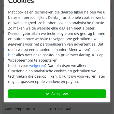
Cookies
Dit product is nog niet beoordeeld door onze klanten.
Met cookies en technieken die daarop lijken helpen we u
Bekijk alle
0
reviews
beter en persoonlijker. Dankzij functionele cookies werkt
de website goed. Ze hebben ook een analytische functie.
Zo maken we de website elke dag een beetje beter.
Vraag & antwoord
Daarom gebruiken we technologie om uw gedrag binnen
en buiten onze website te volgen. We gebruiken uw
Er is nog geen vraag gesteld over dit product.
gegevens voor het personaliseren van advertenties. Dat
Bekijk alle
Vraag & antwoord
doen we op een anonieme manier.
Meer weten?
Lees
hier
alles over onze cookie- en privacyverklaring. Klik op
Specificaties
'Accepteer' om te accepteren.
Kiest u voor
weigeren
?
Dan plaatsen we alleen
Protocol
Zigbee 3.0
functionele en analytische cookies en gebruiken we
technieken die daarop lijken. U kunt uw voorkeuren later
Afmetingen
39,2 x 39,2 x 18 mm (lxbxh)
nog aanpassen op de voorkeuren pagina.
Max. vermogen
2 x 10-100W
Accepteer
Werkbereik
< 100M
Werktemperatuur
-10°C tot +40°C