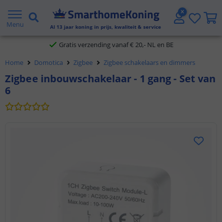
2 jaar garantie
Menu
Al
13
jaar koning in prijs, kwaliteit & service
Gratis verzending vanaf € 20,- NL en BE
Home
Domotica
Zigbee
Zigbee schakelaars en dimmers
Klantbeoordeling 9.1
Zigbee inbouwschakelaar - 1 gang - Set van
6
Voor 23:45 uur besteld,
morgen in huis