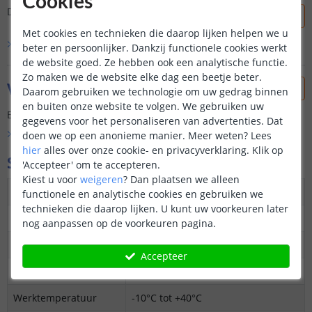
Cookies
Dit product is nog niet beoordeeld door onze klanten.
Met cookies en technieken die daarop lijken helpen we u
Bekijk alle
0
reviews
beter en persoonlijker. Dankzij functionele cookies werkt
de website goed. Ze hebben ook een analytische functie.
Zo maken we de website elke dag een beetje beter.
Vraag & antwoord
Daarom gebruiken we technologie om uw gedrag binnen
en buiten onze website te volgen. We gebruiken uw
Er is nog geen vraag gesteld over dit product.
gegevens voor het personaliseren van advertenties. Dat
Bekijk alle
Vraag & antwoord
doen we op een anonieme manier.
Meer weten?
Lees
hier
alles over onze cookie- en privacyverklaring. Klik op
Specificaties
'Accepteer' om te accepteren.
Kiest u voor
weigeren
?
Dan plaatsen we alleen
Protocol
Zigbee 3.0
functionele en analytische cookies en gebruiken we
technieken die daarop lijken. U kunt uw voorkeuren later
Afmetingen
39,2 x 39,2 x 18 mm (lxbxh)
nog aanpassen op de voorkeuren pagina.
Max. vermogen
10 - 100W
Accepteer
Werkbereik
< 100M
Werktemperatuur
-10°C tot +40°C