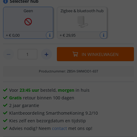
Selecteer hub
Geen
Zigbee & bluetooth hub
+
€ 0
,
00
+
€ 29
,
95
IN WINKELWAGEN
Productnummer
:
ZBSH-SWMOD1-6ST
Voor
23:45 uur
besteld,
morgen
in huis
Gratis
retour binnen 100 dagen
2 jaar garantie
Klantbeoordeling SmarthomeKoning 9.2/10
Kies zelf een bezorgdatum en tijdstip
Advies nodig? Neem
contact
met ons op!