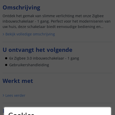
Omschrijving
Ontdek het gemak van slimme verlichting met onze Zigbee
inbouwschakelaar - 1 gang. Perfect voor het moderniseren van
uw huis, deze schakelaar biedt eenvoudige bediening en
naadloze i...
Bekijk volledige omschrijving
U ontvangt het volgende
6x Zigbee 3.0 inbouwschakelaar - 1 gang
Gebruikershandleiding
Werkt met
Lees verder
Reviews